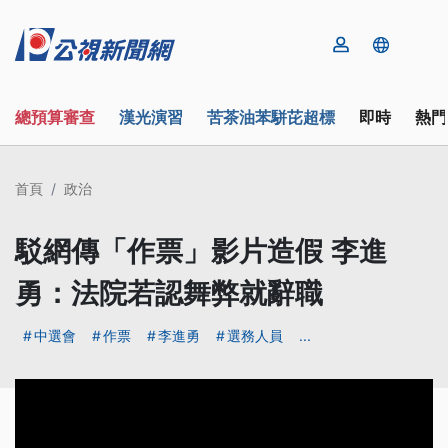
總預算審查
漢光演習
苦茶油苯駢芘超標
即時
熱門
首頁
政治
駁網傳「作票」影片造假 李進
勇：法院若認舞弊就辭職
中選會
作票
李進勇
選務人員
...