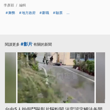
李彥穎
/
編輯
舞弊
地方政府
辭職
驗票
...
#影片
閱讀更多
有關的新聞
台中5人拍假鬥毆影片騙點閱 法官認定觸法各開