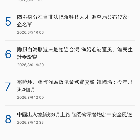
隱匿身分在台非法挖角科技人才 調查局公布17家中
5
企名單
2026/8/5 16:03
颱風白海豚週末最接近台灣 漁船進港避風、漁民生
6
計受影響
2026/8/6 19:39
翁曉玲、張惇涵為政院業務費交鋒 韓國瑜：今年只
7
剩4個月
2026/8/6 12:09
中國出入境新規9月上路 陸委會示警增赴中安全風險
8
2026/8/5 12:35