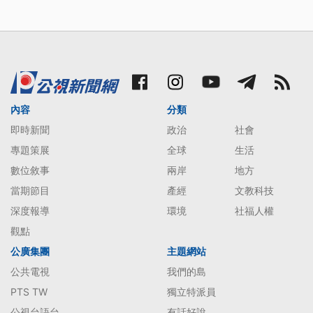
內容
分類
即時新聞
政治
社會
專題策展
全球
生活
數位敘事
兩岸
地方
當期節目
產經
文教科技
深度報導
環境
社福人權
觀點
公廣集團
主題網站
公共電視
我們的島
PTS TW
獨立特派員
公視台語台
有話好說