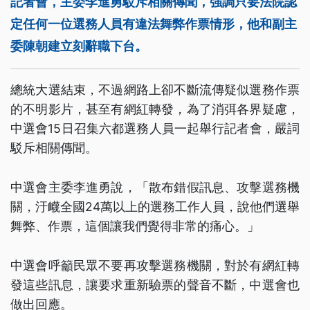
記者會，主委李進勇駁斥相關傳聞，強調只要法院認
定任何一位選務人員有違法舞弊作票情形，他和副主
委陳朝建立刻辭職下台。
總統大選結束，不過網路上卻不斷流傳疑似選務作票
的不明影片，甚至有網紅轉發，為了消弭各界疑慮，
中選會15日召集六都選務人員一起舉行記者會，嚴詞
駁斥相關傳聞。
中選會主委李進勇說，「散布錯假訊息、攻擊選務機
關，汙衊全國24萬以上的選務工作人員，說他們選舉
舞弊、作票，這個讓我們覺得非常的痛心。」
中選會呼籲民眾不要再攻擊選務機關，對於有網紅轉
發這些訊息，讓要求重新驗票的聲音不斷，中選會也
做出回應。