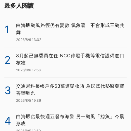
最多人閱讀
白海豚颱風路徑仍有變數 氣象署：不會形成三颱共
1
舞
2026/8/6 13:02
8月起已無委員在任 NCC停發手機等電信設備進口
2
核准
2026/8/6 12:58
交通局科長帳戶多63萬遭疑收賄 為民眾代墊醫藥費
3
善舉曝光
2026/8/5 19:39
白海豚估最快週五發布海警 另一颱風「鯨魚」今晨
4
形成
2026/8/5 12:50