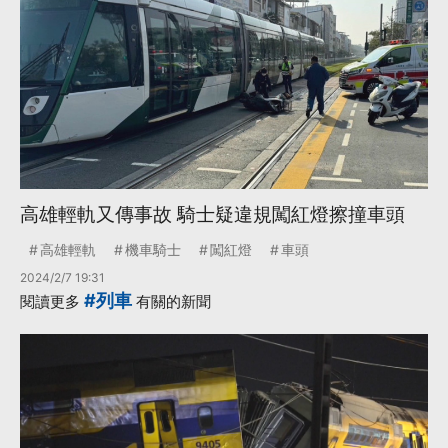
高雄輕軌又傳事故 騎士疑違規闖紅燈擦撞車頭
高雄輕軌
機車騎士
闖紅燈
車頭
2024/2/7 19:31
#列車
閱讀更多
有關的新聞