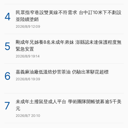
民眾指窄巷設雙黃線不符需求 台中訂10米下不劃設
4
並陸續塗銷
2026/8/9 12:09
剛成年兄姊養8名未成年弟妹 澎縣認未達保護程度無
5
緊急安置
2026/8/9 19:14
嘉義麻油廠低溫焙炒苦茶油 仍驗出苯駢芘超標
6
2026/8/6 19:39
未成年土撥鼠登成人平台 學術團隊開帳號募逾5千美
7
元
2026/8/7 20:10