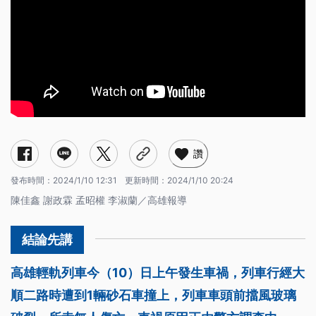
讚
發布時間：
2024/1/10 12:31
更新時間：
2024/1/10 20:24
陳佳鑫 謝政霖 孟昭權 李淑蘭／高雄報導
高雄輕軌列車今（10）日上午發生車禍，列車行經大
順二路時遭到1輛砂石車撞上，列車車頭前擋風玻璃