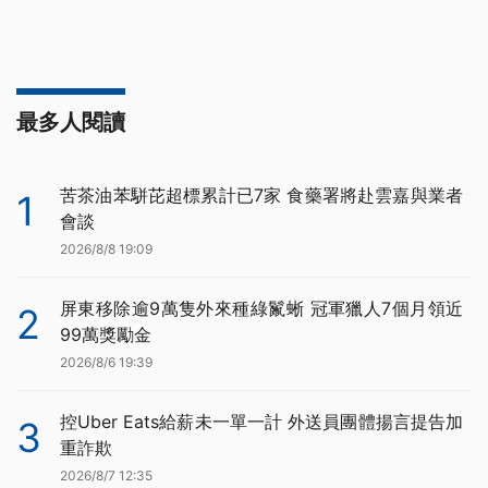
最多人閱讀
苦茶油苯駢芘超標累計已7家 食藥署將赴雲嘉與業者
1
會談
2026/8/8 19:09
屏東移除逾9萬隻外來種綠鬣蜥 冠軍獵人7個月領近
2
99萬獎勵金
2026/8/6 19:39
控Uber Eats給薪未一單一計 外送員團體揚言提告加
3
重詐欺
2026/8/7 12:35