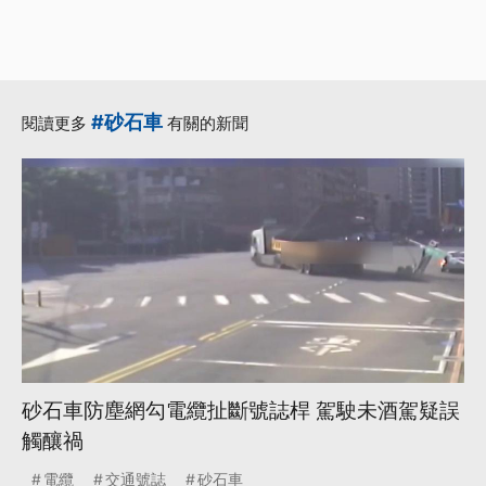
#砂石車
閱讀更多
有關的新聞
砂石車防塵網勾電纜扯斷號誌桿 駕駛未酒駕疑誤
觸釀禍
電纜
交通號誌
砂石車