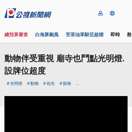
總預算審查
白海豚颱風
苦茶油苯駢芘超標
即時
熱
動物伴受重視 廟寺也鬥點光明燈.
設牌位超度
光明燈
動物
祖先
寵物
...