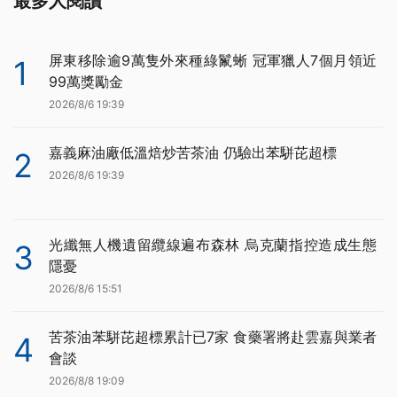
最多人閱讀
屏東移除逾9萬隻外來種綠鬣蜥 冠軍獵人7個月領近
1
99萬獎勵金
2026/8/6 19:39
嘉義麻油廠低溫焙炒苦茶油 仍驗出苯駢芘超標
2
2026/8/6 19:39
光纖無人機遺留纜線遍布森林 烏克蘭指控造成生態
3
隱憂
2026/8/6 15:51
苦茶油苯駢芘超標累計已7家 食藥署將赴雲嘉與業者
4
會談
2026/8/8 19:09