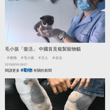
毛小孩「復活」 中國首見複製寵物貓
寵物
毛小孩
主人
合法
2019/9/18 08:07
#動物
閱讀更多
有關的新聞