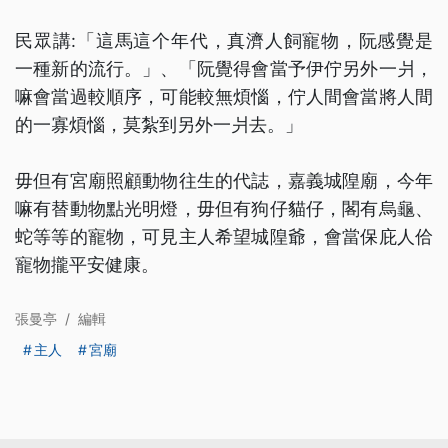
民眾講:「這馬這个年代，真濟人飼寵物，阮感覺是
一種新的流行。」、「阮覺得會當予伊佇另外一爿，
嘛會當過較順序，可能較無煩惱，佇人間會當將人間
的一寡煩惱，莫紮到另外一爿去。」
毋但有宮廟照顧動物往生的代誌，嘉義城隍廟，今年
嘛有替動物點光明燈，毋但有狗仔貓仔，閣有烏龜、
蛇等等的寵物，可見主人希望城隍爺，會當保庇人佮
寵物攏平安健康。
張曼亭
/
編輯
主人
宮廟