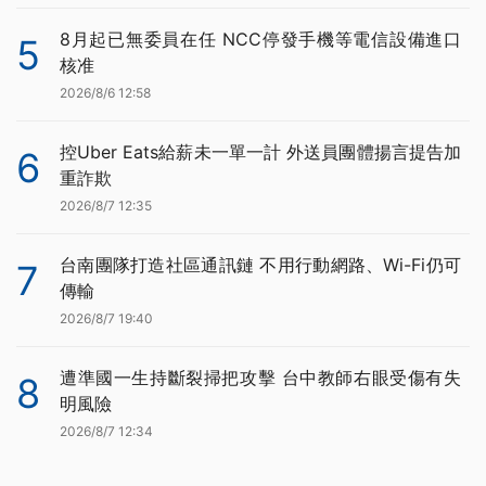
8月起已無委員在任 NCC停發手機等電信設備進口
5
核准
2026/8/6 12:58
控Uber Eats給薪未一單一計 外送員團體揚言提告加
6
重詐欺
2026/8/7 12:35
台南團隊打造社區通訊鏈 不用行動網路、Wi-Fi仍可
7
傳輸
2026/8/7 19:40
遭準國一生持斷裂掃把攻擊 台中教師右眼受傷有失
8
明風險
2026/8/7 12:34