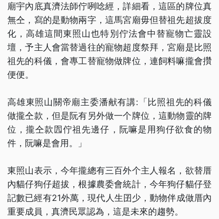
廟宇內底真濟法師佇咧唸經，詳細看，這區的牌位真
無仝，寫的是動物兩字，這馬宮廟毋但替祖先超拔度
化，高雄這間東照山也特別佇法會中替寵物亡靈設
壇，予主人會當替過往的寵物超度祭拜，宮廟是比照
祖先的科儀，會專工替寵物做牌位，連飼料嘛攏會攢
便便。
高雄東照山關帝廟主委潘献有講:「比照祖先的科儀
做攏仝款，但是阮有另外做一个牌位，這動物靈的牌
位，攏仝款囥佇祖先邊仔，阮嘛是用狗仔欲食的物
件，阮嘛是會用。」
東照山表示，今年攏總有三百外个主人報名，欲替厝
內貓仔狗仔超拔，根據農委會統計，今年狗仔貓仔登
記數已經有21外萬，現代人生囝少，動物伴成做厝內
重要成員，真濟民眾認為，這是未來的趨勢。