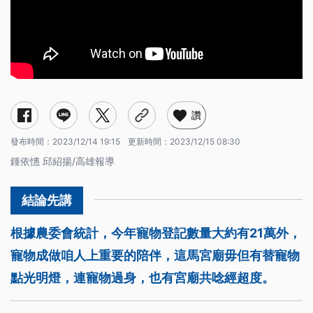
讚
發布時間：
2023/12/14 19:15
更新時間：
2023/12/15 08:30
鍾依憓 邱紹揚/高雄報導
根據農委會統計，今年寵物登記數量大約有21萬外，
寵物成做咱人上重要的陪伴，這馬宮廟毋但有替寵物
點光明燈，連寵物過身，也有宮廟共唸經超度。