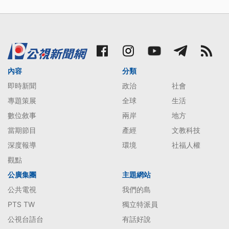
內容
分類
即時新聞
政治
社會
專題策展
全球
生活
數位敘事
兩岸
地方
當期節目
產經
文教科技
深度報導
環境
社福人權
觀點
公廣集團
主題網站
公共電視
我們的島
PTS TW
獨立特派員
公視台語台
有話好說