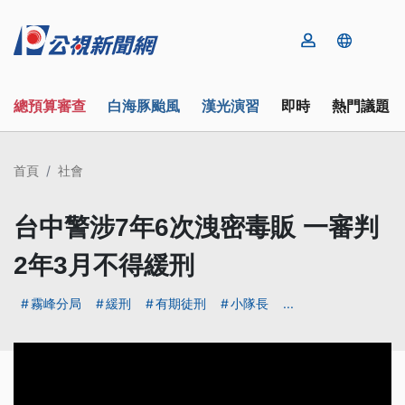
總預算審查
白海豚颱風
漢光演習
即時
熱門議題
首頁
社會
台中警涉7年6次洩密毒販 一審判
2年3月不得緩刑
霧峰分局
緩刑
有期徒刑
小隊長
...