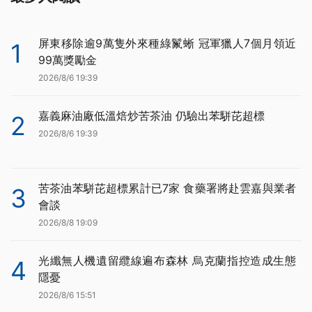
屏東移除逾9萬隻外來種綠鬣蜥 冠軍獵人7個月領近
1
99萬獎勵金
2026/8/6 19:39
嘉義麻油廠低溫焙炒苦茶油 仍驗出苯駢芘超標
2
2026/8/6 19:39
苦茶油苯駢芘超標累計已7家 食藥署將赴雲嘉與業者
3
會談
2026/8/8 19:09
光纖無人機遺留纜線遍布森林 烏克蘭指控造成生態
4
隱憂
2026/8/6 15:51