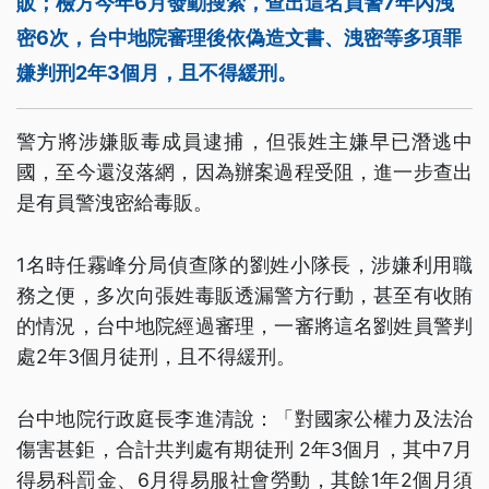
販；檢方今年6月發動搜索，查出這名員警7年內洩
密6次，台中地院審理後依偽造文書、洩密等多項罪
嫌判刑2年3個月，且不得緩刑。
警方將涉嫌販毒成員逮捕，但張姓主嫌早已潛逃中
國，至今還沒落網，因為辦案過程受阻，進一步查出
是有員警洩密給毒販。
1名時任霧峰分局偵查隊的劉姓小隊長，涉嫌利用職
務之便，多次向張姓毒販透漏警方行動，甚至有收賄
的情況，台中地院經過審理，一審將這名劉姓員警判
處2年3個月徒刑，且不得緩刑。
台中地院行政庭長李進清說：「對國家公權力及法治
傷害甚鉅，合計共判處有期徒刑 2年3個月，其中7月
得易科罰金、6月得易服社會勞動，其餘1年2個月須