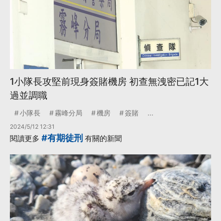
1小隊長攻堅前現身簽賭機房 初查無洩密已記1大
過並調職
小隊長
霧峰分局
機房
簽賭
...
2024/5/12 12:31
#有期徒刑
閱讀更多
有關的新聞