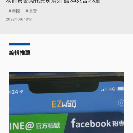
泰前員警闖托兒所濫射 釀34死含23童
泰國
員警
2022/10/6 19:51
編輯推薦