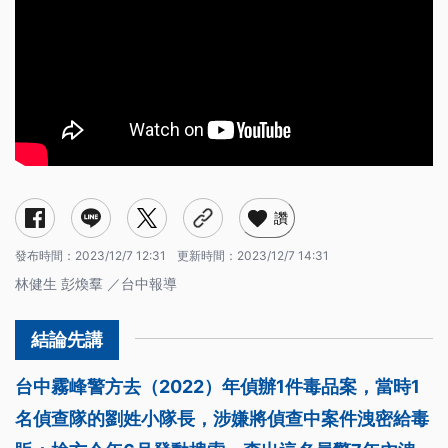
讚
發布時間：
2023/12/7 12:31
更新時間：
2023/12/7 14:31
林健生 彭煥羣 ／台中報導
台中霧峰警方去（2022）年偵辦1件毒品案，當時1
名偵查隊的劉姓小隊長，涉嫌將偵查中案件洩密給毒