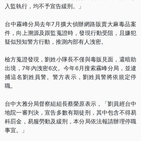
入監執行，均不予宣告緩刑。」
台中霧峰分局去年7月擴大偵辦網路販賣大麻毒品案
件，向上溯源及跟監蒐證時，發現行動受阻，且嫌犯
疑似預知警方行動，推測內部有人洩密。
檢方蒐證發現，劉姓小隊長不僅與毒販見面，還暗助
出境，7年內洩密6次。今年6月搜索霧峰分局，並逮
捕這名劉姓員警。警方表示，劉姓員警將依規定停
職。
台中大雅分局督察組組長蔡榮原表示，「劉員經台中
地院一審判決，宣告多數有期徒刑，其中包含不得易
科罰金，易服勞動及緩刑，本分局依法報請辦理停職
事宜。」