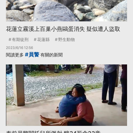
花蓮立霧溪上百巢小燕鷗蛋消失 疑似遭人盜取
有期徒刑
花蓮縣
野生動物
2023/6/16 12:56
#員警
閱讀更多
有關的新聞