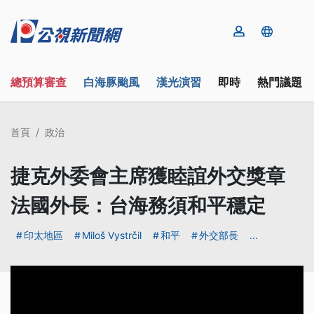
總預算審查
白海豚颱風
漢光演習
即時
熱門議題
首頁
政治
捷克外委會主席獲睦誼外交獎章
法國外長：台海務須和平穩定
印太地區
Miloš Vystrčil
和平
外交部長
...