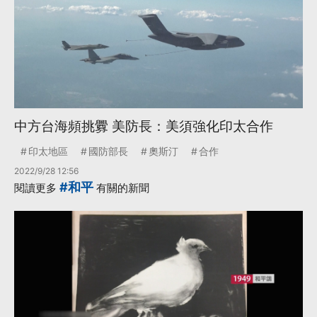
中方台海頻挑釁 美防長：美須強化印太合作
印太地區
國防部長
奧斯汀
合作
2022/9/28 12:56
#和平
閱讀更多
有關的新聞