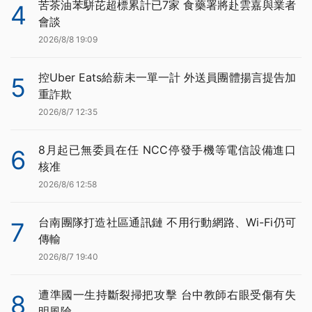
苦茶油苯駢芘超標累計已7家 食藥署將赴雲嘉與業者
4
會談
2026/8/8 19:09
控Uber Eats給薪未一單一計 外送員團體揚言提告加
5
重詐欺
2026/8/7 12:35
8月起已無委員在任 NCC停發手機等電信設備進口
6
核准
2026/8/6 12:58
台南團隊打造社區通訊鏈 不用行動網路、Wi-Fi仍可
7
傳輸
2026/8/7 19:40
遭準國一生持斷裂掃把攻擊 台中教師右眼受傷有失
8
明風險