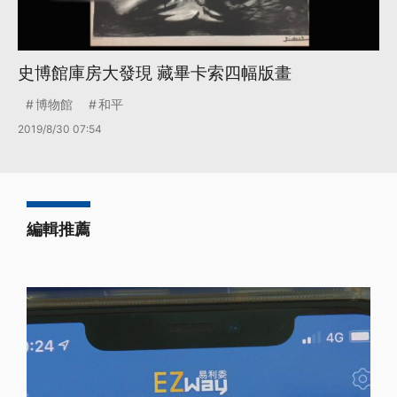
史博館庫房大發現 藏畢卡索四幅版畫
博物館
和平
2019/8/30 07:54
編輯推薦