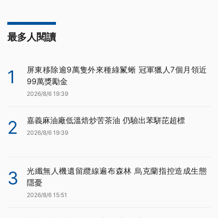
最多人閱讀
屏東移除逾9萬隻外來種綠鬣蜥 冠軍獵人7個月領近
1
99萬獎勵金
2026/8/6 19:39
嘉義麻油廠低溫焙炒苦茶油 仍驗出苯駢芘超標
2
2026/8/6 19:39
光纖無人機遺留纜線遍布森林 烏克蘭指控造成生態
3
隱憂
2026/8/6 15:51