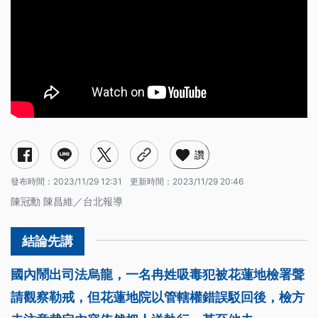
讚
發布時間：
2023/11/29 12:31
更新時間：
2023/11/29 20:46
陳冠勳 陳昌維／台北報導
國內鬧出司法烏龍，一名冉姓吸毒犯被花蓮地檢署聲
請觀察勒戒，但花蓮地院以管轄權錯誤駁回後，檢方