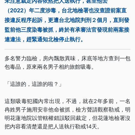
未注意裁定內容依然把人送執行，甚至他去
（2022）年二度涉毒，台北地檢署也沒查證前案直
接違反程序起訴，更遭台北地院判刑２個月，直到發
監前他三度染毒被抓，終於有承審法官發現前兩案接
連違法，趕緊通知北檢停止執行。
多名警力臨檢，房內飄散異味，床底等地方查到一包
包毒品，原來兩名男子相約旅館吸毒。
「這誰的，這誰的啦？」
這類吸毒犯國內常出現，不過，就在2年多前，一名
冉姓男子施用安非他命被抓，檢方聲請觀察勒戒，明
明花蓮地院以管轄權錯誤駁回裁定，但花蓮地檢署沒
把內容看清楚還是把人送執行勒戒14天。