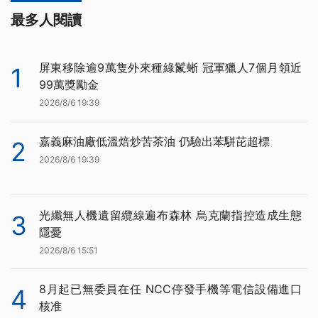
最多人閱讀
屏東移除逾9萬隻外來種綠鬣蜥 冠軍獵人7個月領近
1
99萬獎勵金
2026/8/6 19:39
嘉義麻油廠低溫焙炒苦茶油 仍驗出苯駢芘超標
2
2026/8/6 19:39
光纖無人機遺留纜線遍布森林 烏克蘭指控造成生態
3
隱憂
2026/8/6 15:51
8月起已無委員在任 NCC停發手機等電信設備進口
4
核准