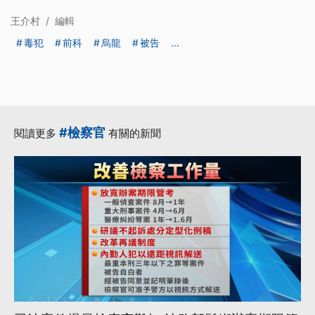
王介村
/
編輯
毒犯
前科
烏龍
被告
...
#檢察官
閱讀更多
有關的新聞