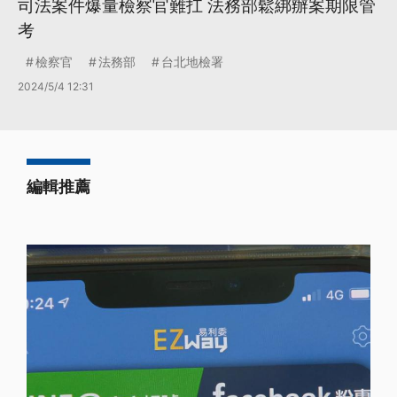
司法案件爆量檢察官難扛 法務部鬆綁辦案期限管
考
檢察官
法務部
台北地檢署
2024/5/4 12:31
編輯推薦