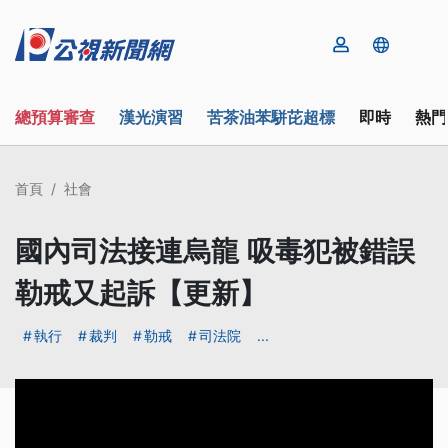
總預算審查
漢光演習
苦茶油苯駢芘超標
即時
熱門
首頁
社會
國內司法接連烏龍 吸毒犯被錯誤
勒戒又起訴【更新】
執行
裁判
勒戒
司法院
...