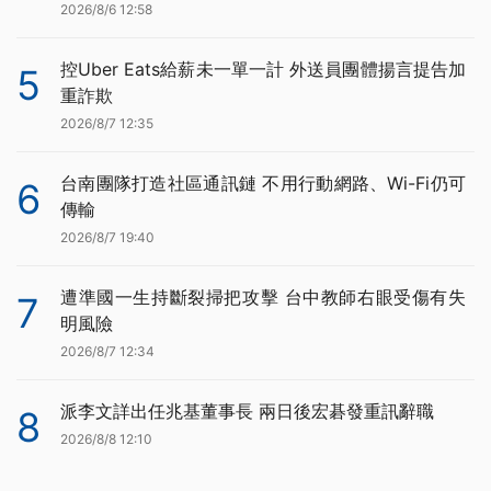
2026/8/6 12:58
控Uber Eats給薪未一單一計 外送員團體揚言提告加
5
重詐欺
2026/8/7 12:35
台南團隊打造社區通訊鏈 不用行動網路、Wi-Fi仍可
6
傳輸
2026/8/7 19:40
遭準國一生持斷裂掃把攻擊 台中教師右眼受傷有失
7
明風險
2026/8/7 12:34
派李文詳出任兆基董事長 兩日後宏碁發重訊辭職
8
2026/8/8 12:10