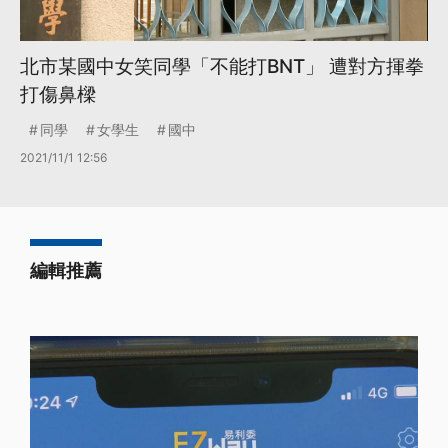
北市某國中女笑同學「不能打BNT」 遭對方揮拳
打傷鼻樑
同學
女學生
國中
2021/11/1 12:56
編輯推薦