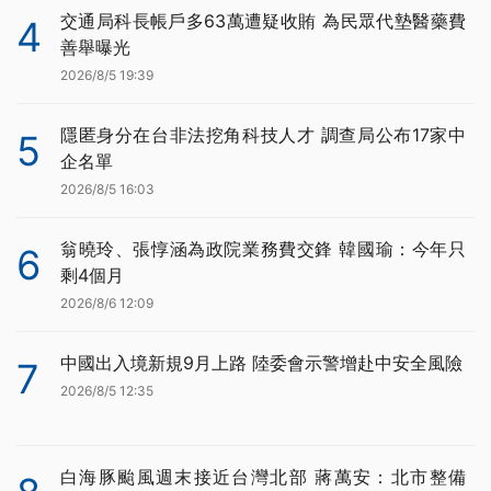
交通局科長帳戶多63萬遭疑收賄 為民眾代墊醫藥費
4
善舉曝光
2026/8/5 19:39
隱匿身分在台非法挖角科技人才 調查局公布17家中
5
企名單
2026/8/5 16:03
翁曉玲、張惇涵為政院業務費交鋒 韓國瑜：今年只
6
剩4個月
2026/8/6 12:09
中國出入境新規9月上路 陸委會示警增赴中安全風險
7
2026/8/5 12:35
白海豚颱風週末接近台灣北部 蔣萬安：北市整備