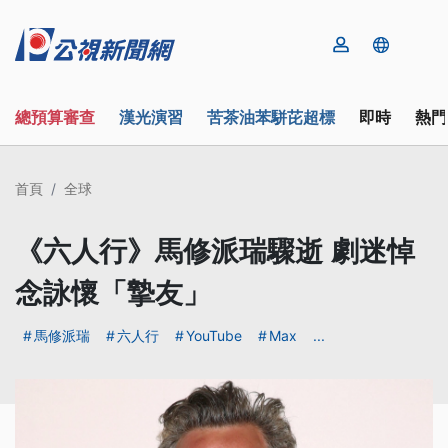
總預算審查
漢光演習
苦茶油苯駢芘超標
即時
熱門
首頁
全球
《六人行》馬修派瑞驟逝 劇迷悼
念詠懷「摯友」
馬修派瑞
六人行
YouTube
Max
...