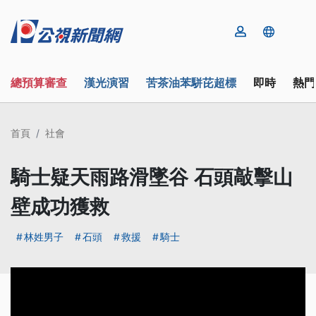
總預算審查
漢光演習
苦茶油苯駢芘超標
即時
熱門
首頁
社會
騎士疑天雨路滑墜谷 石頭敲擊山
壁成功獲救
林姓男子
石頭
救援
騎士