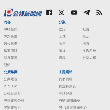
內容
分類
即時新聞
政治
社會
專題策展
全球
生活
數位敘事
兩岸
地方
當期節目
產經
文教科技
深度報導
環境
社福人權
觀點
公廣集團
主題網站
公共電視
我們的島
PTS TW
獨立特派員
公視台語台
有話好說
中華電視公司
P#新聞實驗室
客家電視台
PNN新聞議題中心