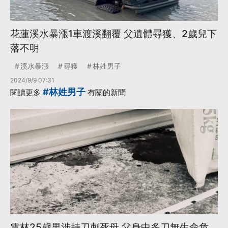
花蓮溪水暴漲1車渡溪翻覆 父遺體尋獲、2歲兒下
落不明
溪水暴漲
尋獲
林姓男子
2024/9/9 07:31
#林姓男子
閱讀更多
有關的新聞
雲林25歲男涉持刀刺死母 父身中多刀無生命危