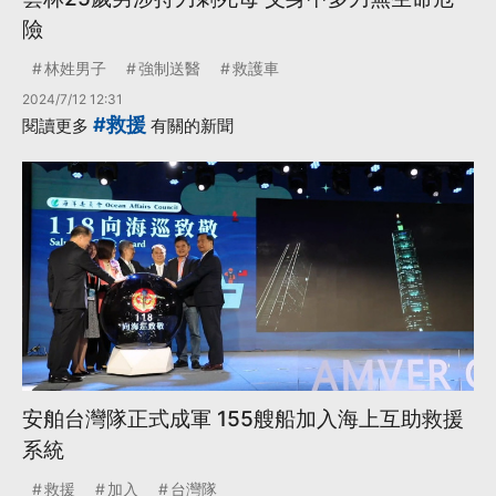
險
林姓男子
強制送醫
救護車
2024/7/12 12:31
#救援
閱讀更多
有關的新聞
安舶台灣隊正式成軍 155艘船加入海上互助救援
系統
救援
加入
台灣隊