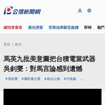
總預算審查
漢光演習
苦茶油苯駢芘超標
即時
熱門
首頁
政治
馬英九批美意圖把台積電當武器
吳釗燮：對馬言論感到遺憾
吳釗燮
國民黨立委
政治人物
代表處
...