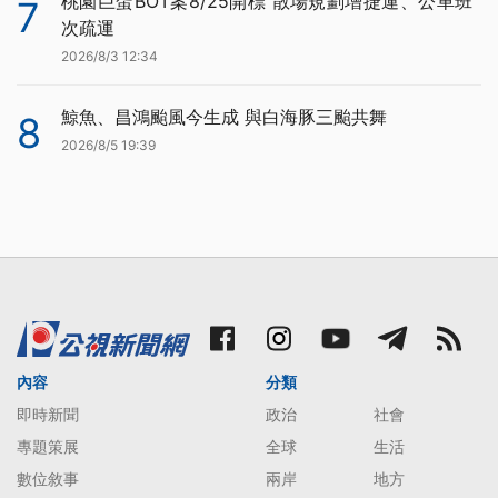
桃園巨蛋BOT案8/25開標 散場規劃增捷運、公車班
7
次疏運
2026/8/3 12:34
鯨魚、昌鴻颱風今生成 與白海豚三颱共舞
8
2026/8/5 19:39
內容
分類
即時新聞
政治
社會
專題策展
全球
生活
數位敘事
兩岸
地方