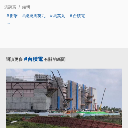
洪詩宸
/
編輯
衝擊
總統馬英九
馬英九
台積電
...
#台積電
閱讀更多
有關的新聞