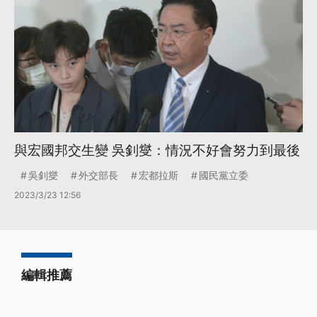
與宏國邦交生變 吳釗燮：情況不好會努力到最後
吳釗燮
外交部長
宏都拉斯
國民黨立委
2023/3/23 12:56
編輯推薦