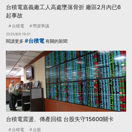
台積電嘉義廠工人高處墜落骨折 廠區2月內已6
起事故
台積電
勞資爭議
2025/8/6 19:31
#台積電
閱讀更多
有關的新聞
台積電震盪、傳產回檔 台股失守15600關卡
台積電
台股