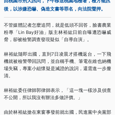
回桃園市刑大訊問，下午移送桃園地檢署，檢方複訊
後，以涉嫌恐嚇、偽造文書等罪名，向法院聲押。
不管媒體記者怎麼追問，就是低頭不回答，臉書農業
粉專「Lin Bay好油」版主林裕紘日前自曝遭恐嚇威
脅，卻被檢警調查發現疑似「自導自演」。
林裕紘隨即出國，直到7日凌晨才搭機返台，一下飛
機就被檢警帶回訊問，並自稱手機、筆電在維也納機
場失竊，專案小組懷疑是滅證的說詞，還需進一步釐
清。
林裕紘委任律師郭律師表示，「這一塊一樣涉及偵查
不公開，所以我沒有辦法多做評價。」
由於林裕紘搶在東窗事發前就出國，民進黨中央黨部