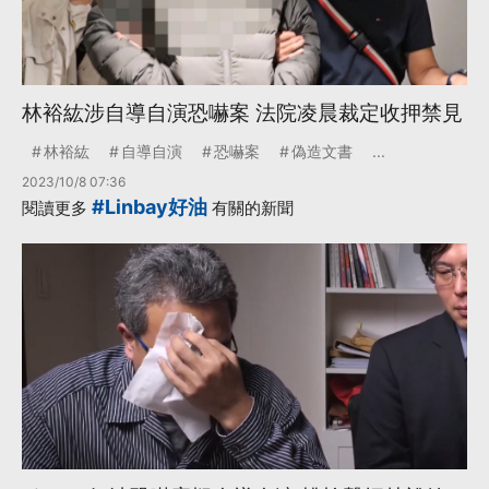
林裕紘涉自導自演恐嚇案 法院凌晨裁定收押禁見
林裕紘
自導自演
恐嚇案
偽造文書
...
2023/10/8 07:36
#Linbay好油
閱讀更多
有關的新聞