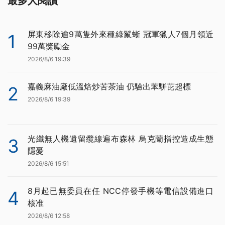
最多人閱讀
屏東移除逾9萬隻外來種綠鬣蜥 冠軍獵人7個月領近
1
99萬獎勵金
2026/8/6 19:39
嘉義麻油廠低溫焙炒苦茶油 仍驗出苯駢芘超標
2
2026/8/6 19:39
光纖無人機遺留纜線遍布森林 烏克蘭指控造成生態
3
隱憂
2026/8/6 15:51
8月起已無委員在任 NCC停發手機等電信設備進口
4
核准
2026/8/6 12:58