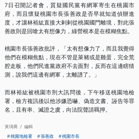
7日召開記者會，質疑國民黨有網軍寄生在桃園市
府，而且懷疑桃園市長張善政是否早就知道偵辦進
度，才讓林裕紘直接大剌剌從桃園國門離境，對此張
善政則是回嗆太有想像力，綠營根本是在模糊焦點。
桃園市長張善政批評，「太有想像力了，而且我覺得
他們在模糊焦點，現在不管是萊豬或是雞蛋，完全荒
腔走板，他們民進黨政府不去面對，反而在這邊瞎猜
測，說我們這邊有網軍，太離譜了。」
而林裕紘被桃園市刑大訊問後，下午移送桃園地檢
署，檢方複訊後以他涉嫌恐嚇、偽造文書、誣告等罪
名，且有串、滅證之虞，向法院聲請羈押。
黃瑀喬
/
編輯
桃園地檢署
張善政
桃園市長