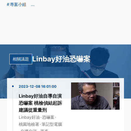
專案小組
...
Linbay好油恐嚇案
相關議題
2023-12-08 16:01:00
Linbay好油自導自演
恐嚇案 桃檢偵結起訴
建議從重量刑
·
·
Linbay好油
恐嚇案
·
桃園地檢署
筆記型電腦
·
·