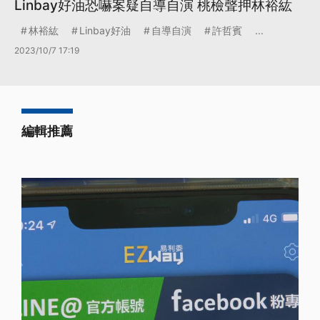
Linbay好油恐嚇案疑自導自演 桃檢聲押林裕紘
林裕紘
Linbay好油
自導自演
許哲賓
...
2023/10/7 17:19
編輯推薦