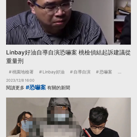
Linbay好油自導自演恐嚇案 桃檢偵結起訴建議從
重量刑
桃園地檢署
Linbay好油
自導自演
恐嚇案
...
2023/12/8 16:00
#恐嚇案
閱讀更多
有關的新聞