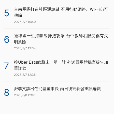
台南團隊打造社區通訊鏈 不用行動網路、Wi-Fi仍可
5
傳輸
2026/8/7 19:40
遭準國一生持斷裂掃把攻擊 台中教師右眼受傷有失
6
明風險
2026/8/7 12:34
控Uber Eats給薪未一單一計 外送員團體揚言提告加
7
重詐欺
2026/8/7 12:35
派李文詳出任兆基董事長 兩日後宏碁發重訊辭職
8
2026/8/8 12:10