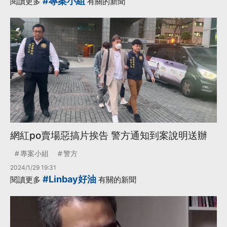
#專案小組
閱讀更多
有關的新聞
·
·
自導自演
更多...
網紅po賣場惡搞片挨告 警方通知到案說明送辦
專案小組
警方
2024/1/29 19:31
#Linbay好油
閱讀更多
有關的新聞