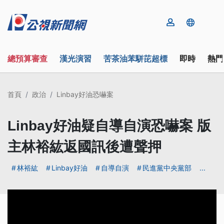
總預算審查
漢光演習
苦茶油苯駢芘超標
即時
熱門
首頁
政治
Linbay好油恐嚇案
Linbay好油疑自導自演恐嚇案 版
主林裕紘返國訊後遭聲押
林裕紘
Linbay好油
自導自演
民進黨中央黨部
...