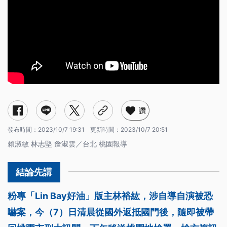
讚
發布時間：
2023/10/7 19:31
更新時間：
2023/10/7 20:51
賴淑敏 林志堅 詹淑雲／台北 桃園報導
粉專「Lin Bay好油」版主林裕紘，涉自導自演被恐
嚇案，今（7）日清晨從國外返抵國門後，隨即被帶