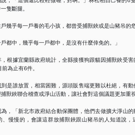
柏說，「這個還比較輕微喔，對啊。」林松柏自己養的6隻
中一隻斷腿。
住戶幾乎每一戶養的毛小孩，都曾受捕獸鋏或是山豬吊的
一戶都中，幾乎每一戶都中，是沒有什麼倖免的。」
年，根據宜蘭縣政府統計，全縣接獲狗跟貓因捕獸鋏受害
目前為止有6件。
找到是誰放置，相當困難，源頭販售端更難以杜絕，有動
理捕獸鋏聯合稽查或淨山活動，讓社會對這個議題更加重
認為，「新北市政府結合動保團體，他們去做擴大淨山的
的、慢慢的，會讓這群放捕獸鋏跟山豬吊的人知道說，