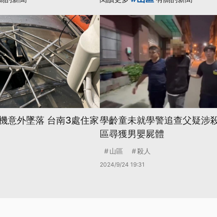
機意外墜落 台南3處住家
學齡童未就學警追查父疑涉殺
區尋獲男嬰屍體
山區
殺人
2024/9/24 19:31