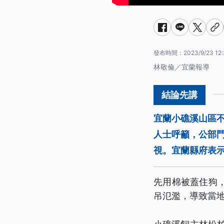
發布時間：
2023/9/23 12:
林敬倫／宜蘭報導
宜蘭小礁溪山區
人士呼籲，公部
視。宜蘭縣府表
先用棉被蓋住狗
吊氾濫，導致當