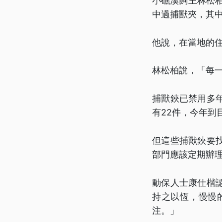
小礁溪飼主林松
中過捕獸夾，其
他說，在當地的
林松柏說，「每
捕獸鋏已禁用多
有22件，今年到
但這些捕獸鋏要
部門應該定期辦
動保人士康仕楷
持之以恆，慢慢
注。」