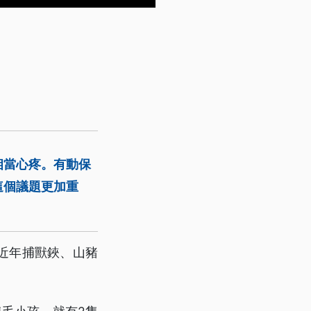
相當心疼。有動保
這個議題更加重
近年捕獸鋏、山豬