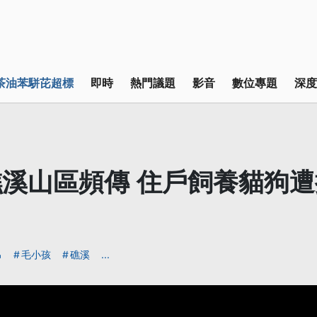
茶油苯駢芘超標
即時
熱門議題
影音
數位專題
深度
溪山區頻傳 住戶飼養貓狗
吊
毛小孩
礁溪
...