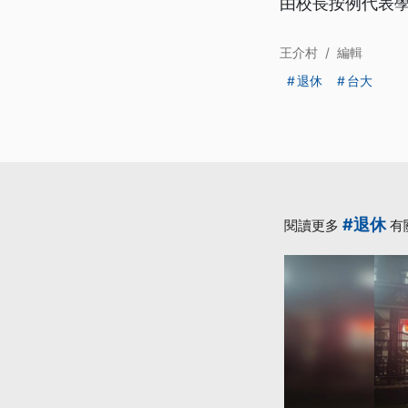
由校長按例代表
王介村
/
編輯
退休
台大
#退休
閱讀更多
有