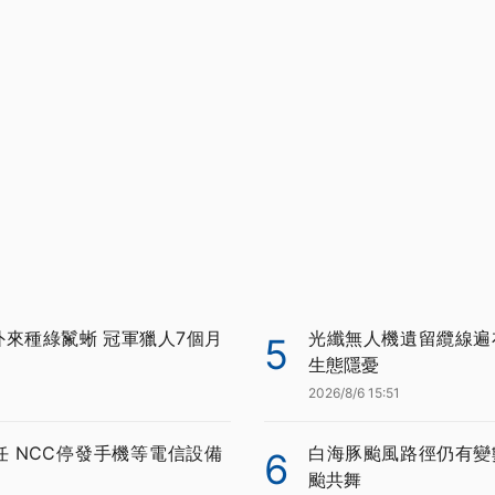
外來種綠鬣蜥 冠軍獵人7個月
光纖無人機遺留纜線遍
5
生態隱憂
2026/8/6 15:51
任 NCC停發手機等電信設備
白海豚颱風路徑仍有變
6
颱共舞