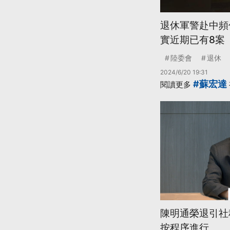
退休軍警赴中頻
實近期已有8案
陸委會
退休
2024/6/20 19:31
#蘇宏達
閱讀更多
陳明通榮退引社
按程序進行