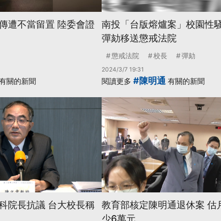
傳遭不當留置 陸委會證
南投「台版熔爐案」校園性騷
彈劾移送懲戒法院
懲戒法院
校長
彈劾
2024/3/7 19:31
#陳明通
有關的新聞
閱讀更多
有關的新聞
科院長抗議 台大校長稱
教育部核定陳明通退休案 估
少6萬元