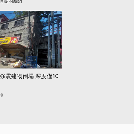
有關的新聞
1強震建物倒塌 深度僅10
模