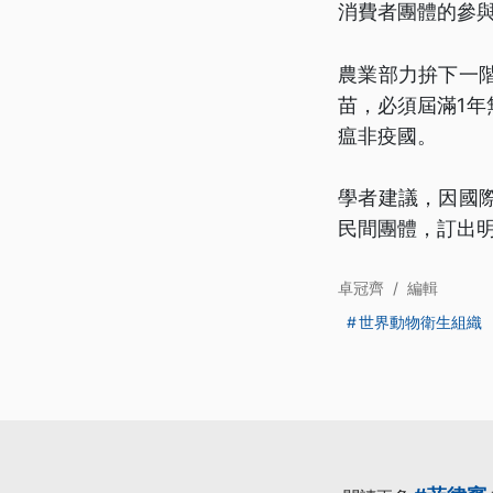
消費者團體的參
農業部力拚下一階
苗，必須屆滿1年
瘟非疫國。
學者建議，因國
民間團體，訂出
卓冠齊
/
編輯
世界動物衛生組織