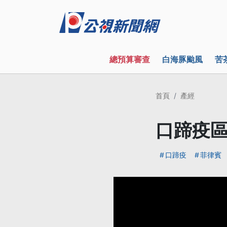
總預算審查
白海豚颱風
苦
首頁
產經
口蹄疫區
口蹄疫
菲律賓