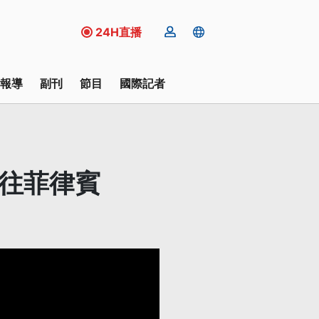
24H直播
報導
副刊
節目
國際記者
銷往菲律賓