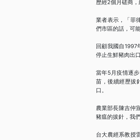
歷經2個月磋商，
業者表示，「菲
們市區的話，可
回顧我國自199
停止生鮮豬肉出
當年5月疫情逐步
苗，後續經歷拔
口。
農業部長陳吉仲
豬瘟的拔針，我
台大農經系教授