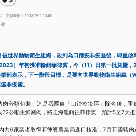
讚
31
更新時間：
2023/9/11 20:50
報導
6月被世界動物衛生組織，改列為口蹄疫非疫區後，即重啟
2023）年初獲准輸銷菲律賓，今（11）日第一批貨櫃，
業部表示，下一階段目標，是要向世界動物衛生組織（W
豬瘟非疫國。
豬肉分類包裝，這是我國自「口蹄疫疫區」除名後，重
載22公噸生鮮豬肉，將走海運銷往菲律賓，預計5至7天
國內共6家業者取得菲律賓農業局進口核准，7月菲國豬肉