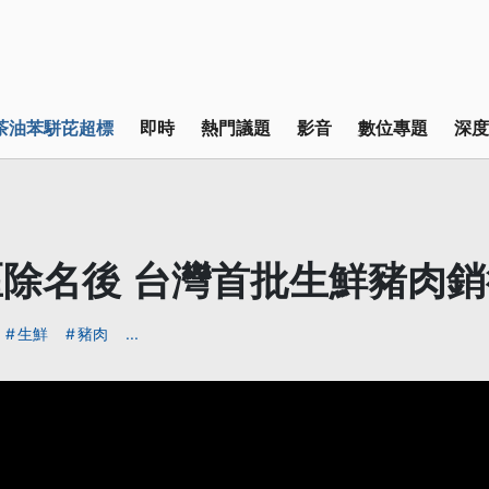
茶油苯駢芘超標
即時
熱門議題
影音
數位專題
深度
除名後 台灣首批生鮮豬肉
生鮮
豬肉
...