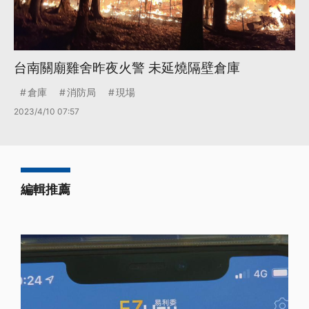
台南關廟雞舍昨夜火警 未延燒隔壁倉庫
倉庫
消防局
現場
2023/4/10 07:57
編輯推薦