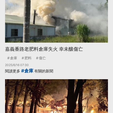
嘉義番路老肥料倉庫失火 幸未釀傷亡
倉庫
肥料
傷亡
2025/6/16 07:30
#倉庫
閱讀更多
有關的新聞