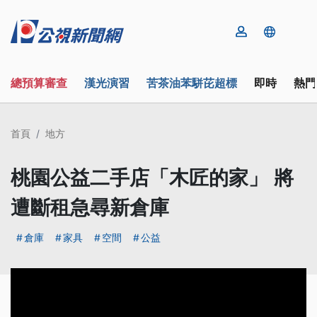
總預算審查
漢光演習
苦茶油苯駢芘超標
即時
熱門
首頁
地方
桃園公益二手店「木匠的家」 將
遭斷租急尋新倉庫
倉庫
家具
空間
公益