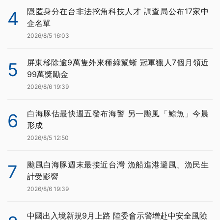
隱匿身分在台非法挖角科技人才 調查局公布17家中
4
企名單
2026/8/5 16:03
屏東移除逾9萬隻外來種綠鬣蜥 冠軍獵人7個月領近
5
99萬獎勵金
2026/8/6 19:39
白海豚估最快週五發布海警 另一颱風「鯨魚」今晨
6
形成
2026/8/5 12:50
颱風白海豚週末最接近台灣 漁船進港避風、漁民生
7
計受影響
2026/8/6 19:39
中國出入境新規9月上路 陸委會示警增赴中安全風險