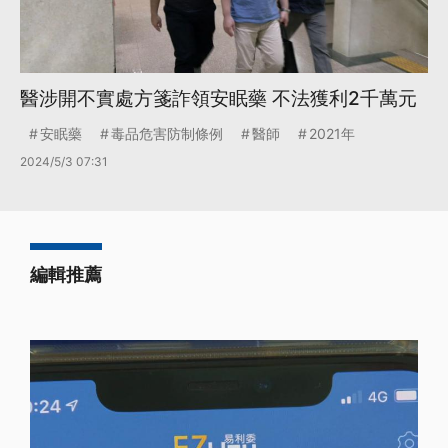
醫涉開不實處方箋詐領安眠藥 不法獲利2千萬元
安眠藥
毒品危害防制條例
醫師
2021年
2024/5/3 07:31
編輯推薦