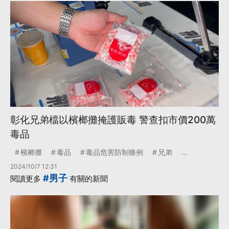
彰化兄弟檔以檳榔攤掩護販毒 警查扣市價200萬
毒品
檳榔攤
毒品
毒品危害防制條例
兄弟
...
2024/10/7 12:31
#男子
閱讀更多
有關的新聞