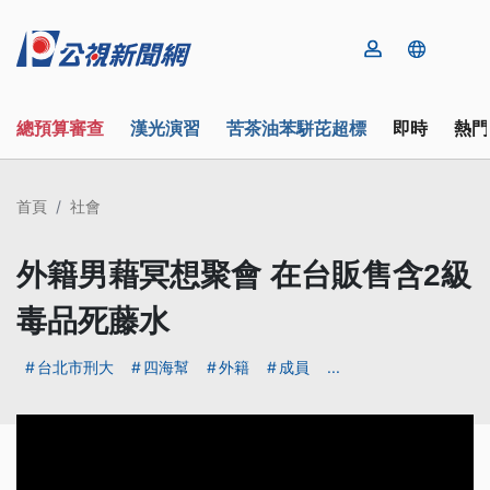
總預算審查
漢光演習
苦茶油苯駢芘超標
即時
熱門
首頁
社會
外籍男藉冥想聚會 在台販售含2級
毒品死藤水
台北市刑大
四海幫
外籍
成員
...