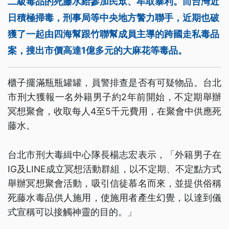
二級毒品的死藤水給參加民眾、牟取暴利。而台灣近
日積極掃毒，刑事局等中央地方警力聯手，近期也破
獲了一起由四海幫跟竹聯幫成員主導的跨國走私毒品
案，搜出市價高達1億多元的大麻花等毒品。
櫃子擺滿瓶瓶罐罐，員警排查是否有可疑物品。台北
市刑大獲報一名外籍男子約2年前開始，不定期舉辦
冥想聚會，收取每人4至5千元費用，在聚會中供應死
藤水。
台北市刑大毒緝中心隊長楊志宏表示，「外籍男子在
IG及LINE成立冥想活動群組，以不定期、不定點方式
舉辦冥想聚會活動，吸引信徒慕名而來，並提供俗稱
死藤水毒品供人施用，使施用者產生幻覺，以達到儀
式宣稱可以接觸神靈的目的。」