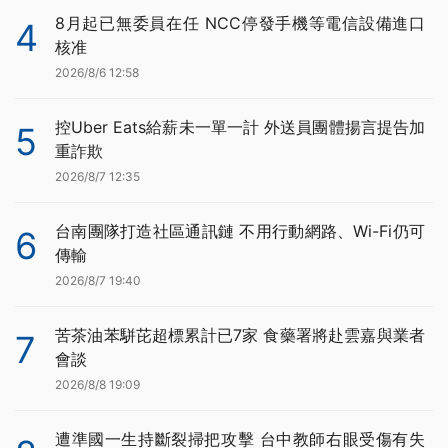
8月起已無委員在任 NCC停發手機等電信設備進口
4
核准
2026/8/6 12:58
控Uber Eats給薪未一單一計 外送員團體揚言提告加
5
重詐欺
2026/8/7 12:35
台南團隊打造社區通訊鏈 不用行動網路、Wi-Fi仍可
6
傳輸
2026/8/7 19:40
苦茶油苯駢芘超標累計已7家 食藥署將赴雲嘉與業者
7
會談
2026/8/8 19:09
遭準國一生持斷裂掃把攻擊 台中教師右眼受傷有失