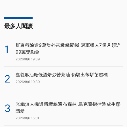
最多人閱讀
屏東移除逾9萬隻外來種綠鬣蜥 冠軍獵人7個月領近
1
99萬獎勵金
2026/8/6 19:39
嘉義麻油廠低溫焙炒苦茶油 仍驗出苯駢芘超標
2
2026/8/6 19:39
光纖無人機遺留纜線遍布森林 烏克蘭指控造成生態
3
隱憂
2026/8/6 15:51