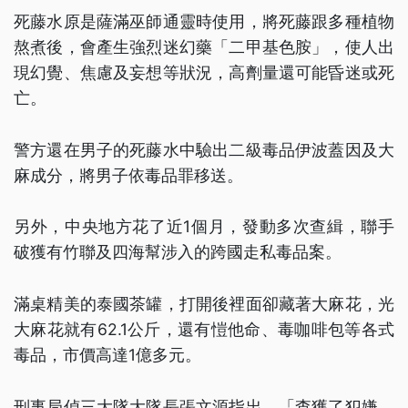
死藤水原是薩滿巫師通靈時使用，將死藤跟多種植物
熬煮後，會產生強烈迷幻藥「二甲基色胺」，使人出
現幻覺、焦慮及妄想等狀況，高劑量還可能昏迷或死
亡。
警方還在男子的死藤水中驗出二級毒品伊波蓋因及大
麻成分，將男子依毒品罪移送。
另外，中央地方花了近1個月，發動多次查緝，聯手
破獲有竹聯及四海幫涉入的跨國走私毒品案。
滿桌精美的泰國茶罐，打開後裡面卻藏著大麻花，光
大麻花就有62.1公斤，還有愷他命、毒咖啡包等各式
毒品，市價高達1億多元。
刑事局偵三大隊大隊長張文源指出，「查獲了犯嫌，