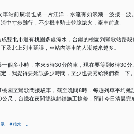
火車站前廣場也成一片汪洋，水流有如浪潮一波接一波
車流中寸步難行，不少機車騎士乾脆熄火，牽車前進。
造成雙北市還有桃園多處淹水，台鐵的桃園到鶯歌站路段
南下及北上列車延誤，車站內等車的人潮越來越多。
一個多小時，本來5時30分的車，現在要等到6時30
確定，我覺得要延誤多少時間，至少也要秀給我們看一下
班桃園至鶯歌間接駁車，截至晚間8時，每趟列車平均延
30公尺，台鐵在夜間雙線封鎖施工搶修，預計今日清晨完
民眾
積水
...