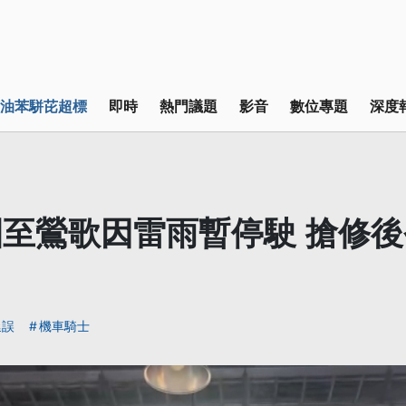
油苯駢芘超標
即時
熱門議題
影音
數位專題
深度
至鶯歌因雷雨暫停駛 搶修
延誤
機車騎士