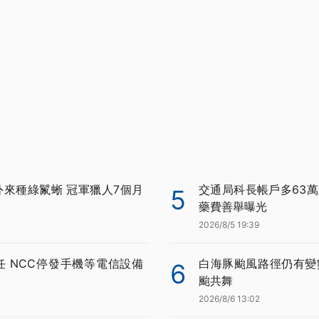
外來種綠鬣蜥 冠軍獵人7個月
交通局科長帳戶多63萬
5
藥費善舉曝光
2026/8/5 19:39
任 NCC停發手機等電信設備
白海豚颱風路徑仍有變
6
颱共舞
2026/8/6 13:02