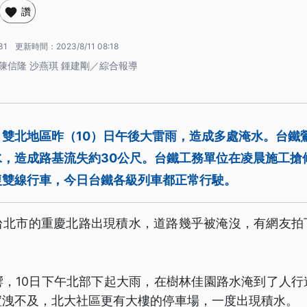
讚
31
更新時間：
2023/8/11 08:18
 陳信隆 沙燕琪 鍾建剛／綜合報導
，雙北地區昨（10）日午後大雷雨，造成多處淹水。台鐵
水，造成路基流失約30公尺。台鐵工務單位在凌晨施工搶
復雙線行車，今日台鐵各級列車都正常行駛。
台北市的重慶北路出現積水，道路幾乎被淹沒，有網友拍
響，10日下午北部下起大雨，在樹林佳園路水淹到了人行
渲洩不及，北大社區更有大樓的停車場，一度出現積水。