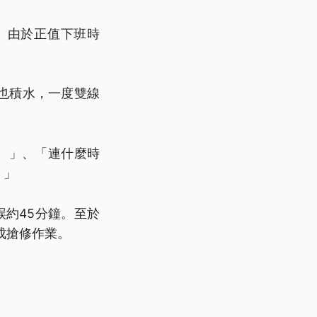
。由於正值下班時
也積水，一度雙線
分。」、「連什麼時
。」
誤約45分鐘。至於
成搶修作業。