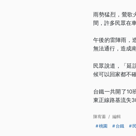
雨勢猛烈，鶯歌
間，許多民眾在
午後的雷陣雨，
無法通行，造成
民眾說道，「延誤
候可以回家都不
台鐵一共開了10
東正線路基流失
陳宥蓁
/
編輯
桃園
台鐵