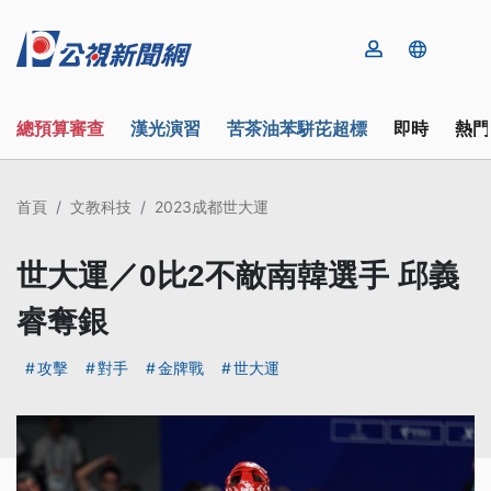
總預算審查
漢光演習
苦茶油苯駢芘超標
即時
熱門
首頁
文教科技
2023成都世大運
世大運／0比2不敵南韓選手 邱義
睿奪銀
攻擊
對手
金牌戰
世大運