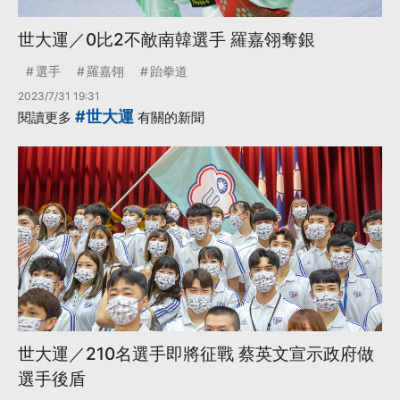
世大運／0比2不敵南韓選手 羅嘉翎奪銀
選手
羅嘉翎
跆拳道
2023/7/31 19:31
#世大運
閱讀更多
有關的新聞
世大運／210名選手即將征戰 蔡英文宣示政府做
選手後盾