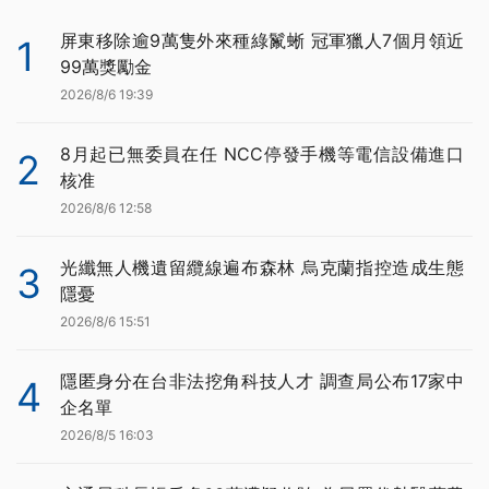
屏東移除逾9萬隻外來種綠鬣蜥 冠軍獵人7個月領近
1
99萬獎勵金
2026/8/6 19:39
8月起已無委員在任 NCC停發手機等電信設備進口
2
核准
2026/8/6 12:58
光纖無人機遺留纜線遍布森林 烏克蘭指控造成生態
3
隱憂
2026/8/6 15:51
隱匿身分在台非法挖角科技人才 調查局公布17家中
4
企名單
2026/8/5 16:03