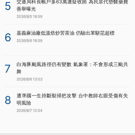
交通局科長帳戶多63萬遭疑收賄 為民眾代墊醫藥費
5
善舉曝光
2026/8/5 19:39
嘉義麻油廠低溫焙炒苦茶油 仍驗出苯駢芘超標
6
2026/8/6 19:39
白海豚颱風路徑仍有變數 氣象署：不會形成三颱共
7
舞
2026/8/6 13:02
遭準國一生持斷裂掃把攻擊 台中教師右眼受傷有失
8
明風險
2026/8/7 12:34