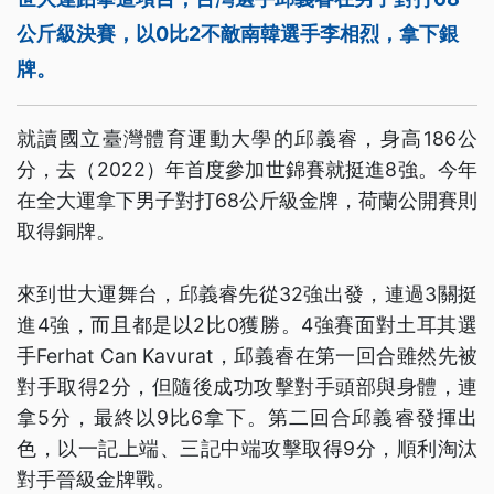
公斤級決賽，以0比2不敵南韓選手李相烈，拿下銀
牌。
就讀國立臺灣體育運動大學的邱義睿，身高186公
分，去（2022）年首度參加世錦賽就挺進8強。今年
在全大運拿下男子對打68公斤級金牌，荷蘭公開賽則
取得銅牌。
來到世大運舞台，邱義睿先從32強出發，連過3關挺
進4強，而且都是以2比0獲勝。4強賽面對土耳其選
手Ferhat Can Kavurat，邱義睿在第一回合雖然先被
對手取得2分，但隨後成功攻擊對手頭部與身體，連
拿5分，最終以9比6拿下。第二回合邱義睿發揮出
色，以一記上端、三記中端攻擊取得9分，順利淘汰
對手晉級金牌戰。