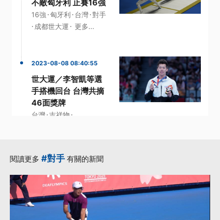
不敵匈牙利 止賽16強
·
·
·
16強
匈牙利
台灣
對手
·
·
成都世大運
更多...
2023-08-08 08:40:55
世大運／李智凱等選
手搭機回台 台灣共摘
46面獎牌
·
·
台灣
吉祥物
·
·
成都世大運
李智凱
·
選手
更多...
#對手
閱讀更多
有關的新聞