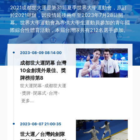
2021成都世大運是第31屆夏季世界大學運動會，原訂
於2021舉辦，因疫情延後兩年至2023年7月28日開
幕。世界大學運動會為專供大學生運動員參加的青年國
際綜合性體育活動，本屆台灣隊共有212名選手參加。
2023-08-09 08:14:00
成都世大運閉幕 台灣
10金創境外最佳、獎
牌榜排第8
·
世大運閉幕
成都世大運
·
·
·
·
獎牌
閉幕式
台灣
更多...
2023-08-07 21:00:35
世大運／台灣鈍劍隊