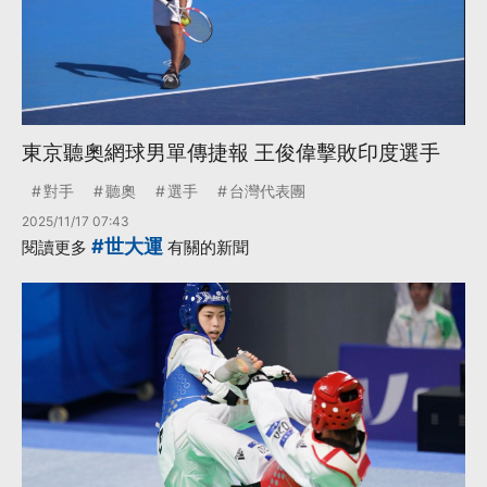
東京聽奧網球男單傳捷報 王俊偉擊敗印度選手
對手
聽奧
選手
台灣代表團
2025/11/17 07:43
#世大運
閱讀更多
有關的新聞