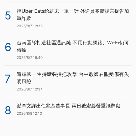
控Uber Eats給薪未一單一計 外送員團體揚言提告加
5
重詐欺
2026/8/7 12:35
台南團隊打造社區通訊鏈 不用行動網路、Wi-Fi仍可
6
傳輸
2026/8/7 19:40
遭準國一生持斷裂掃把攻擊 台中教師右眼受傷有失
7
明風險
2026/8/7 12:34
派李文詳出任兆基董事長 兩日後宏碁發重訊辭職
8
2026/8/8 12:10