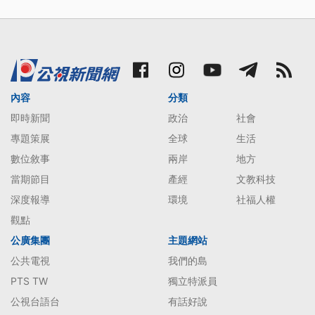
內容
分類
即時新聞
政治
社會
專題策展
全球
生活
數位敘事
兩岸
地方
當期節目
產經
文教科技
深度報導
環境
社福人權
觀點
公廣集團
主題網站
公共電視
我們的島
PTS TW
獨立特派員
公視台語台
有話好說