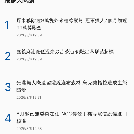
最多人閱讀
屏東移除逾9萬隻外來種綠鬣蜥 冠軍獵人7個月領近
1
99萬獎勵金
2026/8/6 19:39
嘉義麻油廠低溫焙炒苦茶油 仍驗出苯駢芘超標
2
2026/8/6 19:39
光纖無人機遺留纜線遍布森林 烏克蘭指控造成生態
3
隱憂
2026/8/6 15:51
8月起已無委員在任 NCC停發手機等電信設備進口
4
核准
2026/8/6 12:58