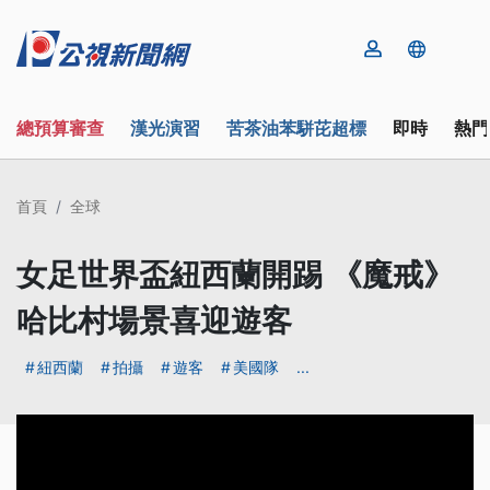
總預算審查
漢光演習
苦茶油苯駢芘超標
即時
熱門
首頁
全球
女足世界盃紐西蘭開踢 《魔戒》
哈比村場景喜迎遊客
紐西蘭
拍攝
遊客
美國隊
...