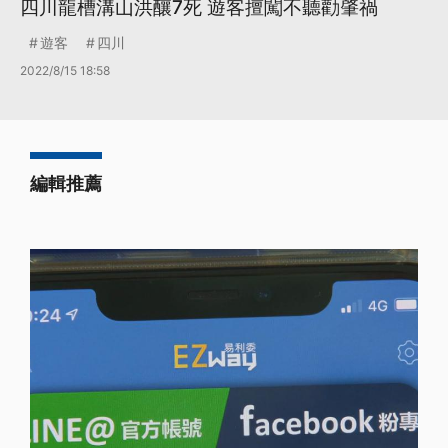
四川龍槽溝山洪釀7死 遊客擅闖不聽勸肇禍
遊客
四川
2022/8/15 18:58
編輯推薦