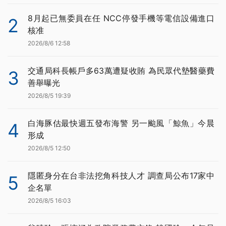
8月起已無委員在任 NCC停發手機等電信設備進口
2
核准
2026/8/6 12:58
交通局科長帳戶多63萬遭疑收賄 為民眾代墊醫藥費
3
善舉曝光
2026/8/5 19:39
白海豚估最快週五發布海警 另一颱風「鯨魚」今晨
4
形成
2026/8/5 12:50
隱匿身分在台非法挖角科技人才 調查局公布17家中
5
企名單
2026/8/5 16:03