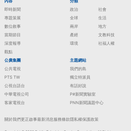
內容
分類
即時新聞
政治
社會
專題策展
全球
生活
數位敘事
兩岸
地方
當期節目
產經
文教科技
深度報導
環境
社福人權
觀點
公廣集團
主題網站
公共電視
我們的島
PTS TW
獨立特派員
公視台語台
有話好說
中華電視公司
P#新聞實驗室
客家電視台
PNN新聞議題中心
關於我們
更正啟事
最新消息
服務條款
隱私權保護政策