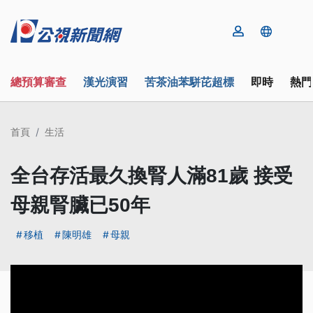
總預算審查
漢光演習
苦茶油苯駢芘超標
即時
熱門
首頁
生活
全台存活最久換腎人滿81歲 接受
母親腎臟已50年
移植
陳明雄
母親