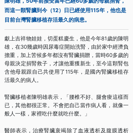
陳明雄，50年前接受當年已經60多歲的母親捐腎，
而這一顆腎臟到今（12）日已經使用115年，他也是
目前台灣腎臟移植存活最久的病患。
獻上吉祥物娃娃，切蛋糕慶生，他是今年81歲的陳明
雄，在30幾歲時因尿毒症開始洗腎，由於家中經濟負
擔重，加上苦候多年都沒有腎臟捐贈，當時60多歲的
母親決定捐腎救子，才讓他重獲新生，至今這顆腎包
含他母親跟自己共使用了115年，是國內腎臟移植存
活最久的病人。
腎臟移植者陳明雄表示，「腰椎不好、腿會痠這樣而
已，其他都很正常。不會把自己當作病人看，就像一
般人一樣，家裡吃什麼就吃什麼。」
醫師表示，治療腎臟衰竭除了血液透析及腹膜透析