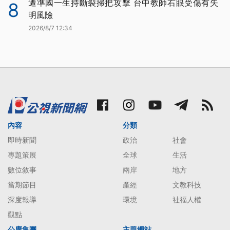
遭準國一生持斷裂掃把攻擊 台中教師右眼受傷有失
8
明風險
2026/8/7 12:34
內容
分類
即時新聞
政治
社會
專題策展
全球
生活
數位敘事
兩岸
地方
當期節目
產經
文教科技
深度報導
環境
社福人權
觀點
公廣集團
主題網站