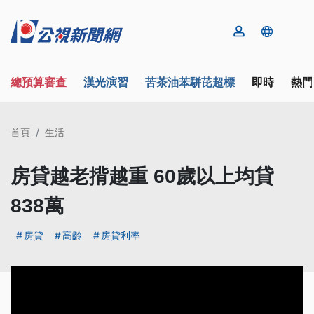
總預算審查
漢光演習
苦茶油苯駢芘超標
即時
熱門
首頁
生活
房貸越老揹越重 60歲以上均貸
838萬
房貸
高齡
房貸利率