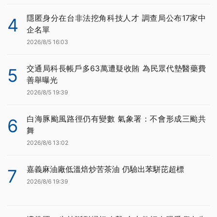
隱匿身分在台非法挖角科技人才 調查局公布17家中
4
企名單
2026/8/5 16:03
交通局科長帳戶多63萬遭疑收賄 為民眾代墊醫藥費
5
善舉曝光
2026/8/5 19:39
白海豚颱風路徑仍有變數 氣象署：不會形成三颱共
6
舞
2026/8/6 13:02
嘉義麻油廠低溫焙炒苦茶油 仍驗出苯駢芘超標
7
2026/8/6 19:39