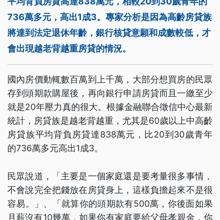
平均背負房貸高達838萬元，相較20到30歲青年的
736萬多元，高出1成3。專家分析是因為高齡房貸族
將達到法定退休年齡，銀行核貸意願和成數較低，才
會出現越老背越重房貸的情況。
國內房價動輒數百萬到上千萬，大部分想買房的民眾
存到頭期款購屋後，再向銀行申請房貸而且一繳至少
就是20年壓力真的很大。根據金融聯合徵信中心最新
統計，房貸族是越老背越重，尤其是60歲以上中高齡
房貸族平均背負房貸達838萬元，比20到30歲青年
的736萬多元高出1成3。
民眾說道，「主要是一個家庭還是要考量很多事情，
不會說完全把錢放在房貸身上，這樣負擔起來不是很
容易。」、「就算你的頭期款有500萬，你後面如果
月薪沒有10幾萬，如果你有家庭要給父母孝親金，你