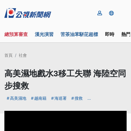
總預算審查
漢光演習
苦茶油苯駢芘超標
即時
熱門
首頁
社會
高美濕地戲水3移工失聯 海陸空同
步搜救
高美濕地
越南籍
海巡署
搜救
...