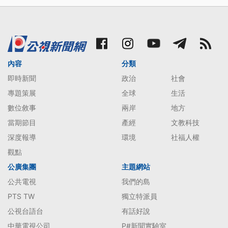
內容
分類
即時新聞
政治
社會
專題策展
全球
生活
數位敘事
兩岸
地方
當期節目
產經
文教科技
深度報導
環境
社福人權
觀點
公廣集團
主題網站
公共電視
我們的島
PTS TW
獨立特派員
公視台語台
有話好說
中華電視公司
P#新聞實驗室