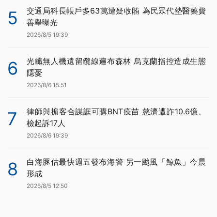
交通局科長帳戶多63萬遭疑收賄 為民眾代墊醫藥費
5
善舉曝光
2026/8/5 19:39
光纖無人機遺留纜線遍布森林 烏克蘭指控造成生態
6
隱憂
2026/8/6 15:51
律師與掮客合謀誆可購BNT疫苗 慈濟遭詐10.6億、
7
檢起訴17人
2026/8/6 19:39
白海豚估最快週五發布海警 另一颱風「鯨魚」今晨
8
形成
2026/8/5 12:50