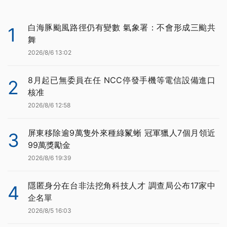
白海豚颱風路徑仍有變數 氣象署：不會形成三颱共
1
舞
2026/8/6 13:02
8月起已無委員在任 NCC停發手機等電信設備進口
2
核准
2026/8/6 12:58
屏東移除逾9萬隻外來種綠鬣蜥 冠軍獵人7個月領近
3
99萬獎勵金
2026/8/6 19:39
隱匿身分在台非法挖角科技人才 調查局公布17家中
4
企名單
2026/8/5 16:03