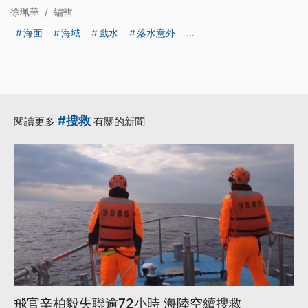
徐珮華
/
編輯
海面
海域
戲水
落水意外
...
#搜救
閱讀更多
有關的新聞
飛官辛柏毅失聯逾72小時 海陸空續搜救