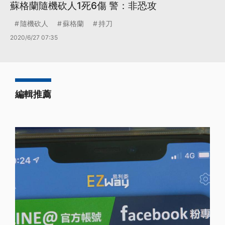
蘇格蘭隨機砍人1死6傷 警：非恐攻
隨機砍人
蘇格蘭
持刀
2020/6/27 07:35
編輯推薦