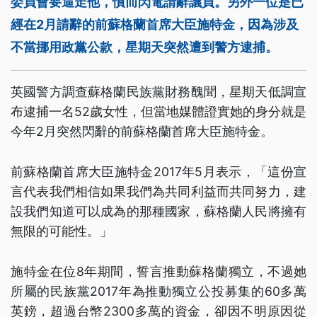
委員會要逼走他，憤而閃電請辭議員。另外一位是已
經在2月請辭的前蘇格蘭首席大臣施特金，因為涉及
不當挪用政黨公款，星期天突然遭到警方逮捕。
英國警方調查蘇格蘭民族黨財務醜聞，星期天低調宣
布逮捕一名52歲女性，但當地媒體證實她的身分就是
今年2月突然閃辭的前蘇格蘭首席大臣施特金。
前蘇格蘭首席大臣施特金2017年5月表示，「這份宣
言代表我們相信如果我們為共同利益而共同努力，建
設我們知道可以成為的那種國家，蘇格蘭人民將擁有
無限的可能性。」
施特金在位8年期間，誓言推動蘇格蘭獨立，不過她
所屬的民族黨2017年為推動獨立公投募集的60多萬
英鎊，超過台幣2300多萬的資金，卻因不明原因從