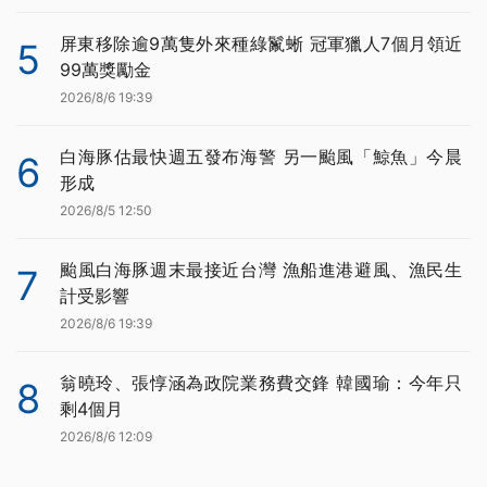
屏東移除逾9萬隻外來種綠鬣蜥 冠軍獵人7個月領近
5
99萬獎勵金
2026/8/6 19:39
白海豚估最快週五發布海警 另一颱風「鯨魚」今晨
6
形成
2026/8/5 12:50
颱風白海豚週末最接近台灣 漁船進港避風、漁民生
7
計受影響
2026/8/6 19:39
翁曉玲、張惇涵為政院業務費交鋒 韓國瑜：今年只
8
剩4個月
2026/8/6 12:09