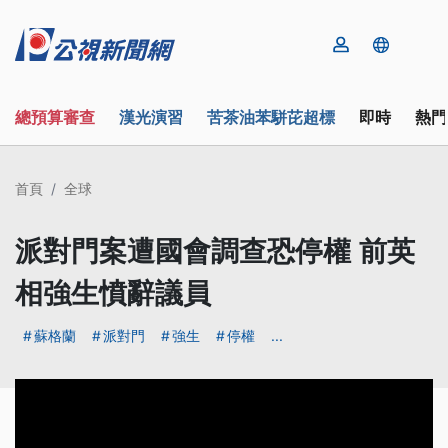
總預算審查
漢光演習
苦茶油苯駢芘超標
即時
熱門
首頁
全球
派對門案遭國會調查恐停權 前英
相強生憤辭議員
蘇格蘭
派對門
強生
停權
...