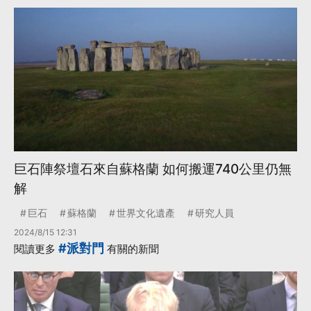
巨石陣祭壇石來自蘇格蘭 如何搬運740公里仍無
解
巨石
蘇格蘭
世界文化遺產
研究人員
2024/8/15 12:31
#派對門
閱讀更多
有關的新聞