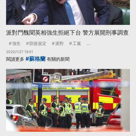
派對門醜聞英相強生拒絕下台 警方展開刑事調查
強生
防疫規定
派對
工黨
...
2022/1/27 19:51
#蘇格蘭
閱讀更多
有關的新聞