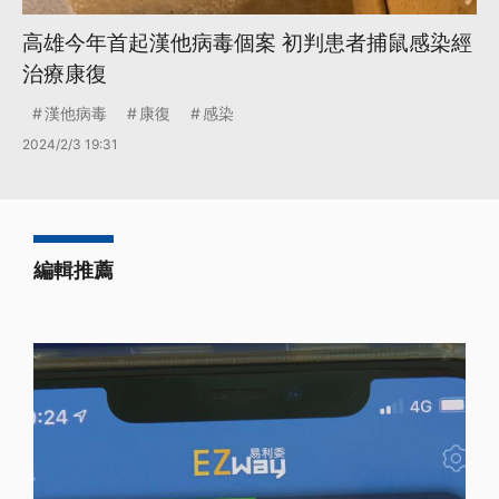
高雄今年首起漢他病毒個案 初判患者捕鼠感染經
治療康復
漢他病毒
康復
感染
2024/2/3 19:31
編輯推薦