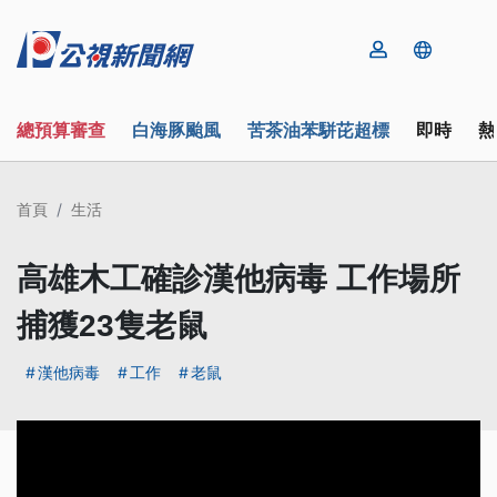
總預算審查
白海豚颱風
苦茶油苯駢芘超標
即時
熱
首頁
生活
高雄木工確診漢他病毒 工作場所
捕獲23隻老鼠
漢他病毒
工作
老鼠