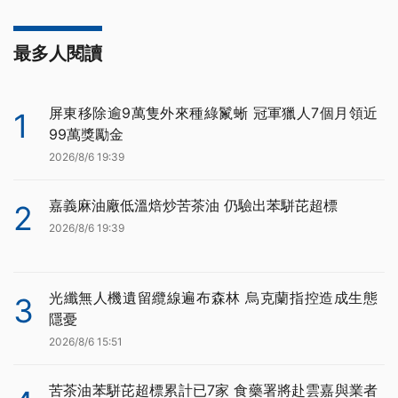
最多人閱讀
屏東移除逾9萬隻外來種綠鬣蜥 冠軍獵人7個月領近
1
99萬獎勵金
2026/8/6 19:39
嘉義麻油廠低溫焙炒苦茶油 仍驗出苯駢芘超標
2
2026/8/6 19:39
光纖無人機遺留纜線遍布森林 烏克蘭指控造成生態
3
隱憂
2026/8/6 15:51
苦茶油苯駢芘超標累計已7家 食藥署將赴雲嘉與業者