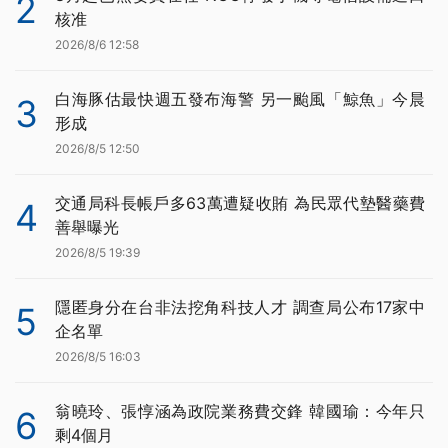
2
核准
2026/8/6 12:58
白海豚估最快週五發布海警 另一颱風「鯨魚」今晨
3
形成
2026/8/5 12:50
交通局科長帳戶多63萬遭疑收賄 為民眾代墊醫藥費
4
善舉曝光
2026/8/5 19:39
隱匿身分在台非法挖角科技人才 調查局公布17家中
5
企名單
2026/8/5 16:03
翁曉玲、張惇涵為政院業務費交鋒 韓國瑜：今年只
6
剩4個月