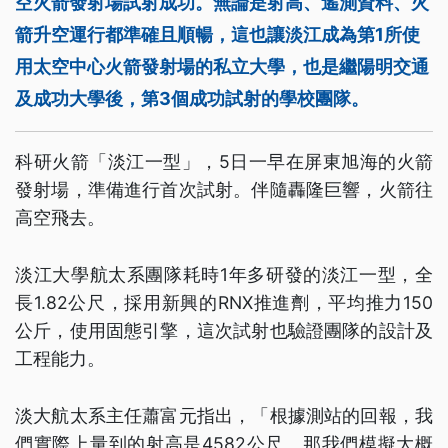
空火箭發射場試射成功。無論是射高、遙測資料、火
箭升空運行都準確且順暢，這也讓淡江成為第1所使
用太空中心火箭發射場的私立大學，也是繼陽明交通
及成功大學後，第3個成功試射的學校團隊。
科研火箭「淡江一型」，5日一早在屏東旭海的火箭
發射場，準備進行首次試射。伴隨轟隆巨響，火箭往
高空飛去。
淡江大學航太系團隊耗時1年多研發的淡江一型，全
長1.82公尺，採用新興的RNX推進劑，平均推力150
公斤，使用固態引擎，這次試射也驗證團隊的設計及
工程能力。
淡大航太系主任蕭富元指出，「根據測站的回報，我
們實際上量到的射高是4582公尺。那我們模擬大概