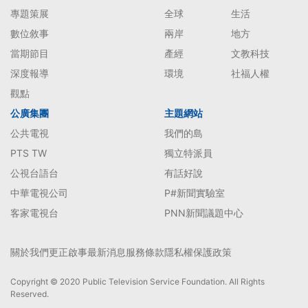
專題策展
全球
生活
數位敘事
兩岸
地方
當期節目
產經
文教科技
深度報導
環境
社福人權
觀點
公廣集團
主題網站
公共電視
我們的島
PTS TW
獨立特派員
公視台語台
有話好說
中華電視公司
P#新聞實驗室
客家電視台
PNN新聞議題中心
關於我們
更正啟事
最新消息
服務條款
隱私權保護政策
Copyright © 2020 Public Television Service Foundation. All Rights
Reserved.