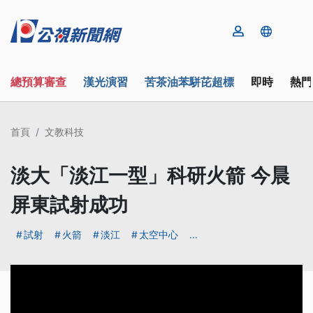
總預算審查
漢光演習
苦茶油苯駢芘超標
即時
熱門
首頁
文教科技
淡大「淡江一型」科研火箭 今晨
屏東試射成功
試射
火箭
淡江
太空中心
...