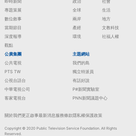
即時新聞
政治
社會
專題策展
全球
生活
數位敘事
兩岸
地方
當期節目
產經
文教科技
深度報導
環境
社福人權
觀點
公廣集團
主題網站
公共電視
我們的島
PTS TW
獨立特派員
公視台語台
有話好說
中華電視公司
P#新聞實驗室
客家電視台
PNN新聞議題中心
關於我們
更正啟事
最新消息
服務條款
隱私權保護政策
Copyright © 2020 Public Television Service Foundation. All Rights
Reserved.