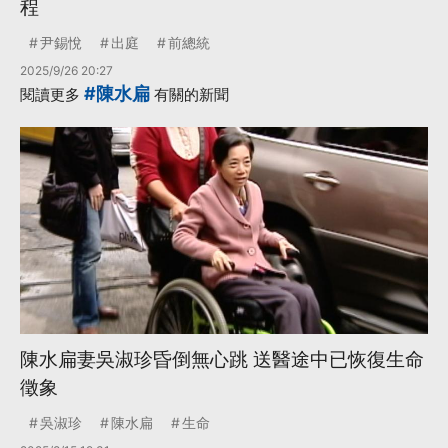
程
尹錫悅
出庭
前總統
2025/9/26 20:27
#陳水扁
閱讀更多
有關的新聞
陳水扁妻吳淑珍昏倒無心跳 送醫途中已恢復生命
徵象
吳淑珍
陳水扁
生命