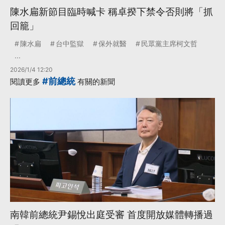
陳水扁新節目臨時喊卡 稱卓揆下禁令否則將「抓
回籠」
陳水扁
台中監獄
保外就醫
民眾黨主席柯文哲
...
2026/1/4 12:20
#前總統
閱讀更多
有關的新聞
南韓前總統尹錫悅出庭受審 首度開放媒體轉播過