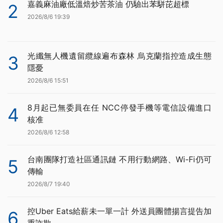
嘉義麻油廠低溫焙炒苦茶油 仍驗出苯駢芘超標
2
2026/8/6 19:39
光纖無人機遺留纜線遍布森林 烏克蘭指控造成生態
3
隱憂
2026/8/6 15:51
8月起已無委員在任 NCC停發手機等電信設備進口
4
核准
2026/8/6 12:58
台南團隊打造社區通訊鏈 不用行動網路、Wi-Fi仍可
5
傳輸
2026/8/7 19:40
控Uber Eats給薪未一單一計 外送員團體揚言提告加
6