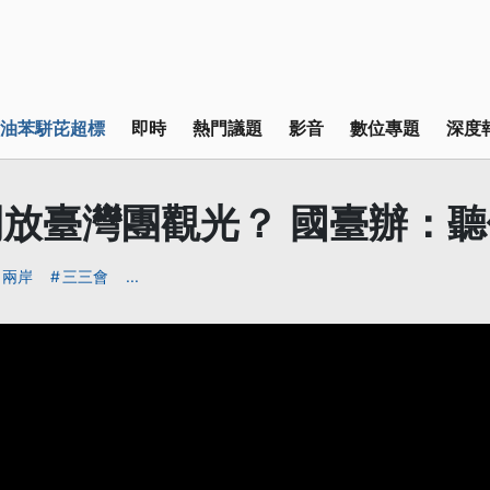
油苯駢芘超標
即時
熱門議題
影音
數位專題
深度
放臺灣團觀光？ 國臺辦：
兩岸
三三會
...