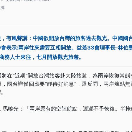
報導
後，有風聲講：中國欲開放台灣的旅客過去觀光。中國國台
會表示:兩岸往來需要互相開放。益若33會理事長-林伯
放商務人士來往，七月開放觀光旅遊。
國將在"近期"開放台灣旅客赴大陸旅遊，為兩岸恢復常態
證，國台辦僅回應要"靜待好消息"，還反問，兩岸航點無
灣。
人 馬曉光：「兩岸原有的空陸航點，遲遲不予恢復。半掩