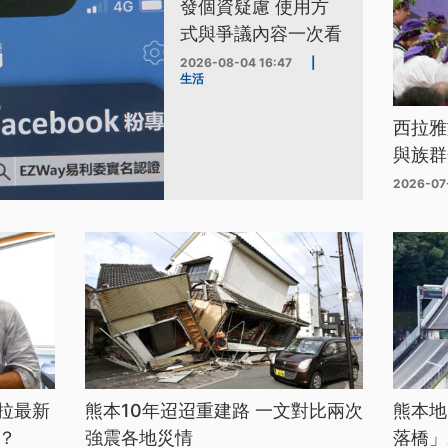
發個資疑慮 使用方
式與爭議內容一次看
2026-08-04 16:47
|
生活
西拉雅
與族群
2026-07
拉最新
熊本10年迢迢重建路 一文對比兩次
熊本地
？
強震各地災情
落橋」