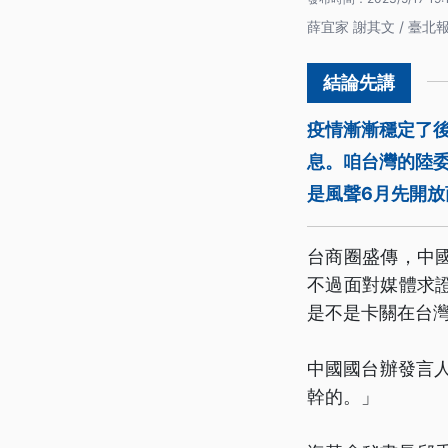
薛宜家 謝其文 / 臺北
疫情漸漸穩定了
息。咱台灣的陸委
是風聲6月先開
台商圈盛傳，中
不過面對媒體求
是不是卡關在台
中國國台辦發言
幹的。」