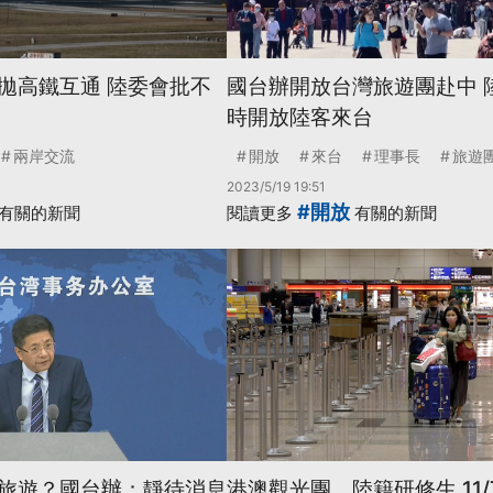
拋高鐵互通 陸委會批不
國台辦開放台灣旅遊團赴中 
時開放陸客來台
兩岸交流
開放
來台
理事長
旅遊
2023/5/19 19:51
#開放
有關的新聞
閱讀更多
有關的新聞
旅遊？國台辦：靜待消息
港澳觀光團、陸籍研修生 11