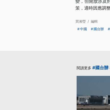
變，但開放涉及
策，適時因應調
買湘瑩
/
編輯
中國
國台辦
#國台辦
閱讀更多