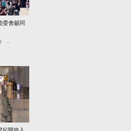
陸委會籲同
團
...
/7起開放入