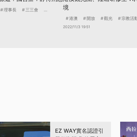
境
理事長
三三會
...
港澳
開放
觀光
宗教活
2022/11/3 19:51
EZ WAY實名認證引