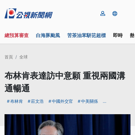
總預算審查
白海豚颱風
苦茶油苯駢芘超標
即時
熱
首頁
全球
布林肯表達訪中意願 重視兩國溝
通暢通
布林肯
莊文浩
中國外交官
中美關係
...