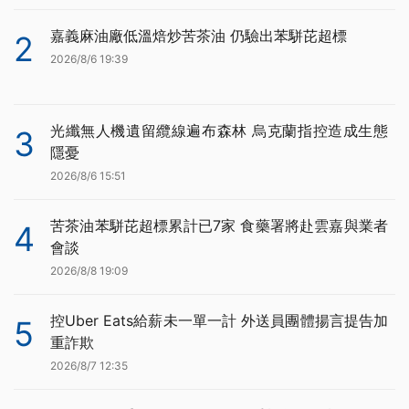
嘉義麻油廠低溫焙炒苦茶油 仍驗出苯駢芘超標
2
2026/8/6 19:39
光纖無人機遺留纜線遍布森林 烏克蘭指控造成生態
3
隱憂
2026/8/6 15:51
苦茶油苯駢芘超標累計已7家 食藥署將赴雲嘉與業者
4
會談
2026/8/8 19:09
控Uber Eats給薪未一單一計 外送員團體揚言提告加
5
重詐欺
2026/8/7 12:35