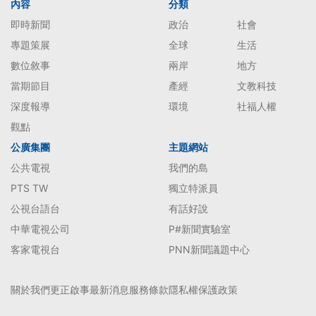
內容
分類
即時新聞
政治
社會
專題策展
全球
生活
數位敘事
兩岸
地方
當期節目
產經
文教科技
深度報導
環境
社福人權
觀點
公廣集團
主題網站
公共電視
我們的島
PTS TW
獨立特派員
公視台語台
有話好說
中華電視公司
P#新聞實驗室
客家電視台
PNN新聞議題中心
關於我們
更正啟事
最新消息
服務條款
隱私權保護政策