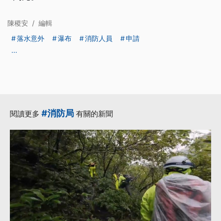
陳稷安
/
編輯
落水意外
瀑布
消防人員
申請
...
#消防局
閱讀更多
有關的新聞