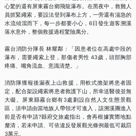
心驚的還有屏東霧台鄉飛龍瀑布。在黑夜中，救難人
員抓緊繩索，要設法登到瀑布上方，一旁還有湍急的
水流傾瀉而下，每一步都要小心，6日發生遊客溯溪
落水意外，整個救援過程驚險萬分。
霧台消防分隊長 林耀鄰：「因患者位在高處中段的
瀑布，需要繩索上登，那傷者男性 43歲，頭部胸部
疼痛、嘴角流血、意識清楚。」
消防隊獲報後漏夜上山救援，用軟式擔架將患者固
定，配合架設繩索將患者救護下山，所幸送醫後並無
大礙。屏東縣霧台鄉有3處劃設自然人文生態景觀
區，須申請由當地族人帶領才可進入，該溯溪團進入
前是否有申請?縣府交旅處指出，會再根據實際地點
釐清，若未申請、可依違反發展觀光條例最低可裁罰
3萬元。