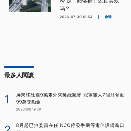
垮 是「防落橋」裝置奏效
嗎？
2026-07-30 18:54
|
全球
最多人閱讀
屏東移除逾9萬隻外來種綠鬣蜥 冠軍獵人7個月領近
1
99萬獎勵金
2026/8/6 19:39
8月起已無委員在任 NCC停發手機等電信設備進口
2