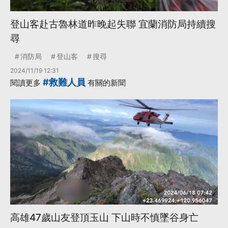
登山客赴古魯林道昨晚起失聯 宜蘭消防局持續搜
尋
消防局
登山客
搜尋
2024/11/19 12:31
#救難人員
閱讀更多
有關的新聞
高雄47歲山友登頂玉山 下山時不慎墜谷身亡