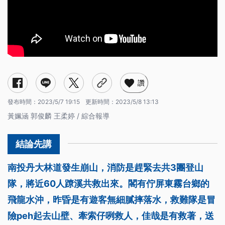
讚
發布時間：
2023/5/7 19:15
更新時間：
2023/5/8 13:13
黃姵涵 郭俊麟 王柔婷 / 綜合報導
南投丹大林道發生崩山，消防是趕緊去共3團登山
隊，將近60人蹽溪共救出來。閣有佇屏東霧台鄉的
飛龍水沖，昨昏是有遊客無細膩摔落水，救難隊是冒
險peh起去山壁、牽索仔咧救人，佳哉是有救著，送