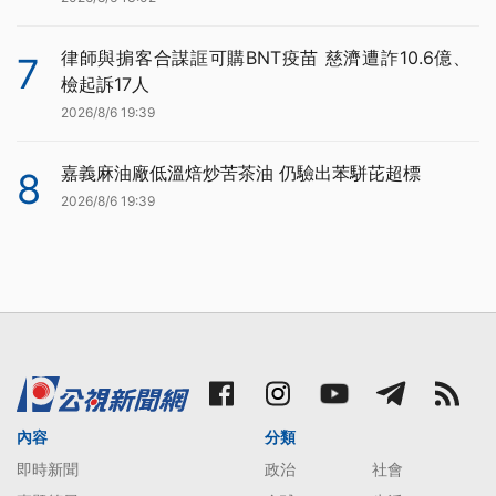
律師與掮客合謀誆可購BNT疫苗 慈濟遭詐10.6億、
7
檢起訴17人
2026/8/6 19:39
嘉義麻油廠低溫焙炒苦茶油 仍驗出苯駢芘超標
8
2026/8/6 19:39
內容
分類
即時新聞
政治
社會