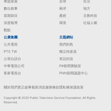
專題策展
全球
生活
數位敘事
兩岸
地方
當期節目
產經
文教科技
深度報導
環境
社福人權
觀點
公廣集團
主題網站
公共電視
我們的島
PTS TW
獨立特派員
公視台語台
有話好說
中華電視公司
P#新聞實驗室
客家電視台
PNN新聞議題中心
關於我們
更正啟事
最新消息
服務條款
隱私權保護政策
Copyright © 2020 Public Television Service Foundation. All Rights
Reserved.