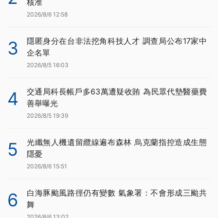
核准
2026/8/6 12:58
隱匿身分在台非法挖角科技人才 調查局公布17家中
3
企名單
2026/8/5 16:03
交通局科長帳戶多63萬遭疑收賄 為民眾代墊醫藥費
4
善舉曝光
2026/8/5 19:39
光纖無人機遺留纜線遍布森林 烏克蘭指控造成生態
5
隱憂
2026/8/6 15:51
白海豚颱風路徑仍有變數 氣象署：不會形成三颱共
6
舞
2026/8/6 13:02