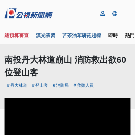
總預算審查
漢光演習
苦茶油苯駢芘超標
即時
熱門
南投丹大林道崩山 消防救出欲60
位登山客
丹大林道
登山客
消防局
救難人員