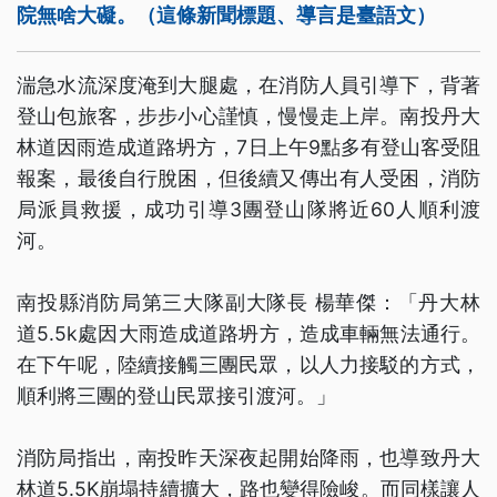
院無啥大礙。（這條新聞標題、導言是臺語文）
湍急水流深度淹到大腿處，在消防人員引導下，背著
登山包旅客，步步小心謹慎，慢慢走上岸。南投丹大
林道因雨造成道路坍方，7日上午9點多有登山客受阻
報案，最後自行脫困，但後續又傳出有人受困，消防
局派員救援，成功引導3團登山隊將近60人順利渡
河。
南投縣消防局第三大隊副大隊長 楊華傑：「丹大林
道5.5k處因大雨造成道路坍方，造成車輛無法通行。
在下午呢，陸續接觸三團民眾，以人力接駁的方式，
順利將三團的登山民眾接引渡河。」
消防局指出，南投昨天深夜起開始降雨，也導致丹大
林道5.5K崩塌持續擴大，路也變得險峻。而同樣讓人