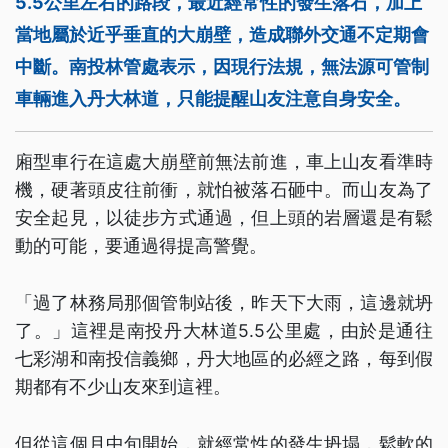
5.5公里左右的路段，最近經常性的發生落石，加上
當地屬於近乎垂直的大崩壁，造成聯外交通不定期會
中斷。南投林管處表示，因現行法規，無法源可管制
車輛進入丹大林道，只能提醒山友注意自身安全。
廂型車行在這處大崩壁前無法前進，車上山友看準時
機，硬著頭皮往前衝，就怕被落石砸中。而山友為了
安全起見，以徒步方式通過，但上頭的岩層還是有鬆
動的可能，要通過得提高警覺。
「過了林務局那個管制站後，昨天下大雨，這邊就坍
了。」這裡是南投丹大林道5.5公里處，由於是通往
七彩湖和南投信義鄉，丹大地區的必經之路，每到假
期都有不少山友來到這裡。
但從這個月中旬開始，就經常性的發生坍塌，鬆軟的