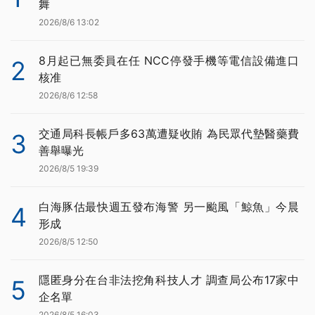
舞
2026/8/6 13:02
8月起已無委員在任 NCC停發手機等電信設備進口
2
核准
2026/8/6 12:58
交通局科長帳戶多63萬遭疑收賄 為民眾代墊醫藥費
3
善舉曝光
2026/8/5 19:39
白海豚估最快週五發布海警 另一颱風「鯨魚」今晨
4
形成
2026/8/5 12:50
隱匿身分在台非法挖角科技人才 調查局公布17家中
5
企名單
2026/8/5 16:03