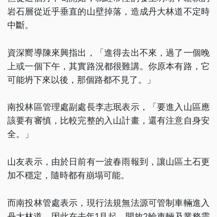
岩石層從近乎垂直的山壁掉落，造成丹大林道不定時
中斷。
資深嚮導陳來興指出，「進得去出不來，過了一個晚
上或一個下午，其實路況都很難講。你原本有路，它
可能坍下來以後，那個路都不見了。」
南投林區管理處副處長李志珉表示，「要進入山區應
該要有審慎，比較完整的入山計畫，還有注意自身安
全。」
山友表示，由於日前有一波春雨報到，讓山區土石更
加不穩定，隨時都有崩塌可能。
而南投林管處表示，現行法規無法源可管制車輛進入
丹大林道，因此在去年1月起，開放2輪車輛及業務需