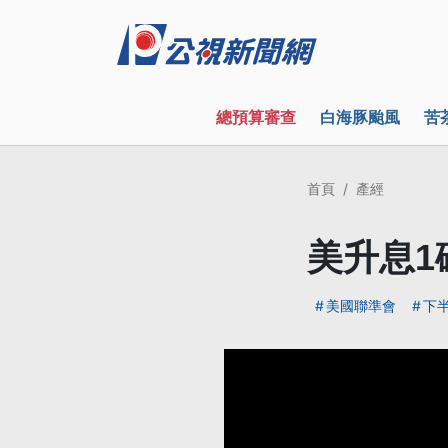
總預算審查
白海豚颱風
苦
首頁
產經
美升息1
美國聯準會
下