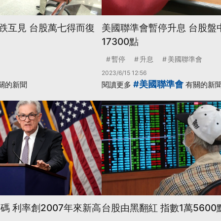
跌互見 台股萬七得而復
美國聯準會暫停升息 台股盤
17300點
暫停
升息
美國聯準會
2023/6/15 12:56
#美國聯準會
關的新聞
閱讀更多
有關的新
1碼 利率創2007年來新高
台股由黑翻紅 指數1萬560