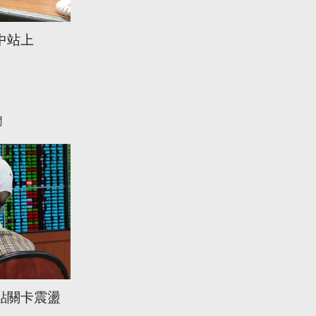
中站上
聞
0點關卡震盪