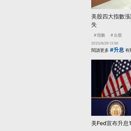
美股四大指數漲
失
指數
台股
2023/6/29 12:56
#升息
閱讀更多
有
美Fed宣布升息