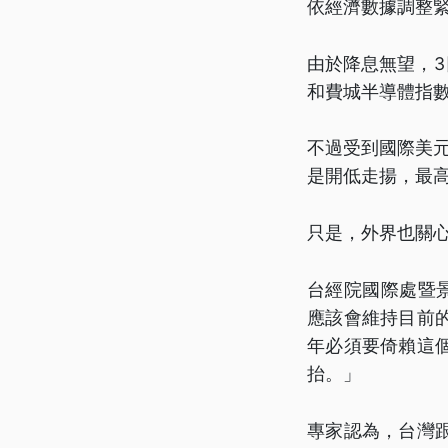
依經濟數據調整
由於降息無望，3
和費城半導體指
不過受到國際美元
是開低走揚，最高
只是，外界也關
台經院國際處暨
應該會維持目前
年必須要倚賴這
抬。」
專家認為，台灣