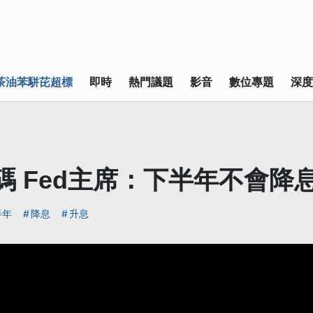
茶油苯駢芘超標
即時
熱門議題
影音
數位專題
深度
碼 Fed主席：下半年不會降
半年
降息
升息