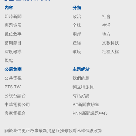
內容
分類
即時新聞
政治
社會
專題策展
全球
生活
數位敘事
兩岸
地方
當期節目
產經
文教科技
深度報導
環境
社福人權
觀點
公廣集團
主題網站
公共電視
我們的島
PTS TW
獨立特派員
公視台語台
有話好說
中華電視公司
P#新聞實驗室
客家電視台
PNN新聞議題中心
關於我們
更正啟事
最新消息
服務條款
隱私權保護政策