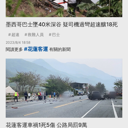
墨西哥巴士墜40米深谷 疑司機過彎超速釀18死
超速
救難人員
巴士
2023/8/4 18:58
#花蓮客運
閱讀更多
有關的新聞
花蓮客運車禍1死5傷 公路局罰9萬