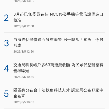
2026/8/6 13:02
8月起已無委員在任 NCC停發手機等電信設備進口
2
核准
2026/8/6 12:58
白海豚估最快週五發布海警 另一颱風「鯨魚」今晨
3
形成
2026/8/5 12:50
交通局科長帳戶多63萬遭疑收賄 為民眾代墊醫藥費
4
善舉曝光
2026/8/5 19:39
隱匿身分在台非法挖角科技人才 調查局公布17家中
5
企名單
2026/8/5 16:03