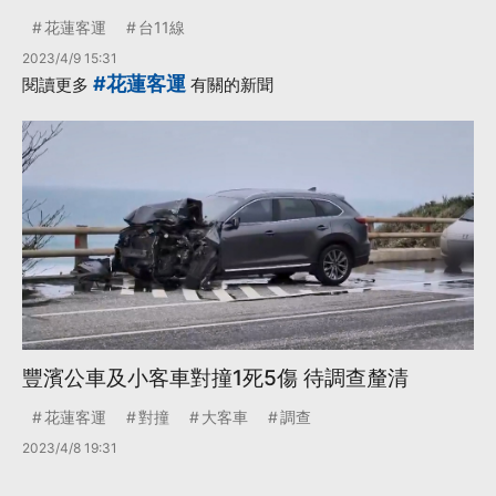
花蓮客運
台11線
2023/4/9 15:31
#花蓮客運
閱讀更多
有關的新聞
豐濱公車及小客車對撞1死5傷 待調查釐清
花蓮客運
對撞
大客車
調查
2023/4/8 19:31