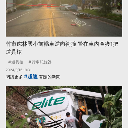
竹市虎林國小前轎車逆向衝撞 警在車內查獲1把
道具槍
道具槍
行車紀錄器
2024/9/16 19:31
#超速
閱讀更多
有關的新聞