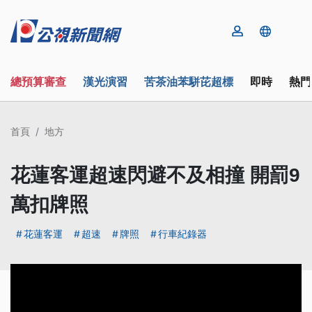
總預算審查
漢光演習
苦茶油苯駢芘超標
即時
熱門
首頁
地方
花蓮客運超速閃避不及相撞 開罰9
萬扣牌照
花蓮客運
超速
牌照
行車紀錄器