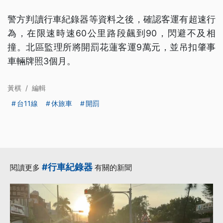
警方判讀行車紀錄器等資料之後，確認客運有超速行
為，在限速時速60公里路段飆到90，閃避不及相
撞。北區監理所將開罰花蓮客運9萬元，並吊扣肇事
車輛牌照3個月。
黃棋
/
編輯
台11線
休旅車
開罰
#行車紀錄器
閱讀更多
有關的新聞