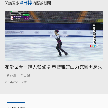
#日韓
閱讀更多
有關的新聞
花滑世青日韓大戰登場 申智雅短曲力克島田麻央
花滑
日韓
2024/2/29 07:31