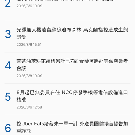
2
2026/8/6 19:39
光纖無人機遺留纜線遍布森林 烏克蘭指控造成生態
3
隱憂
2026/8/6 15:51
苦茶油苯駢芘超標累計已7家 食藥署將赴雲嘉與業者
4
會談
2026/8/8 19:09
8月起已無委員在任 NCC停發手機等電信設備進口
5
核准
2026/8/6 12:58
控Uber Eats給薪未一單一計 外送員團體揚言提告加
6
重詐欺