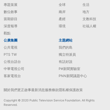
專題策展
全球
生活
數位敘事
兩岸
地方
當期節目
產經
文教科技
深度報導
環境
社福人權
觀點
公廣集團
主題網站
公共電視
我們的島
PTS TW
獨立特派員
公視台語台
有話好說
中華電視公司
P#新聞實驗室
客家電視台
PNN新聞議題中心
關於我們
更正啟事
最新消息
服務條款
隱私權保護政策
Copyright © 2020 Public Television Service Foundation. All Rights
Reserved.