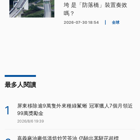
垮 是「防落橋」裝置奏效
嗎？
2026-07-30 18:54
|
全球
最多人閱讀
屏東移除逾9萬隻外來種綠鬣蜥 冠軍獵人7個月領近
1
99萬獎勵金
2026/8/6 19:39
嘉義麻油廠低溫焙炒苦茶油 仍驗出苯駢芘超標