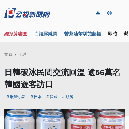
總預算審查
白海豚颱風
苦茶油苯駢芘超標
即時
熱
首頁
全球
日韓破冰民間交流回溫 逾56萬名
韓國遊客訪日
蠟筆小新
日本
韓國
動漫
...