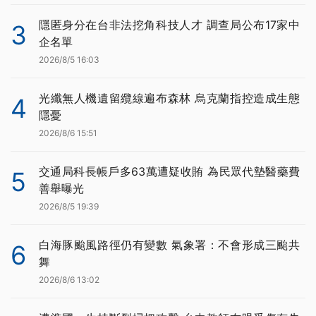
隱匿身分在台非法挖角科技人才 調查局公布17家中
3
企名單
2026/8/5 16:03
光纖無人機遺留纜線遍布森林 烏克蘭指控造成生態
4
隱憂
2026/8/6 15:51
交通局科長帳戶多63萬遭疑收賄 為民眾代墊醫藥費
5
善舉曝光
2026/8/5 19:39
白海豚颱風路徑仍有變數 氣象署：不會形成三颱共
6
舞
2026/8/6 13:02