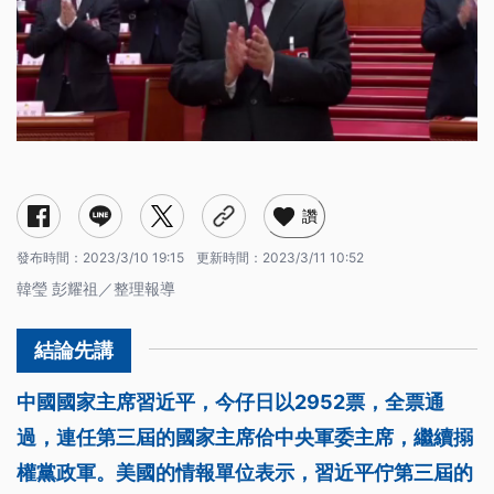
讚
發布時間：
2023/3/10 19:15
更新時間：
2023/3/11 10:52
韓瑩 彭耀祖／整理報導
中國國家主席習近平，今仔日以2952票，全票通
過，連任第三屆的國家主席佮中央軍委主席，繼續搦
權黨政軍。美國的情報單位表示，習近平佇第三屆的