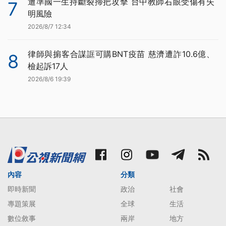
遭準國一生持斷裂掃把攻擊 台中教師右眼受傷有失
7
明風險
2026/8/7 12:34
律師與掮客合謀誆可購BNT疫苗 慈濟遭詐10.6億、
8
檢起訴17人
2026/8/6 19:39
內容
分類
即時新聞
政治
社會
專題策展
全球
生活
數位敘事
兩岸
地方