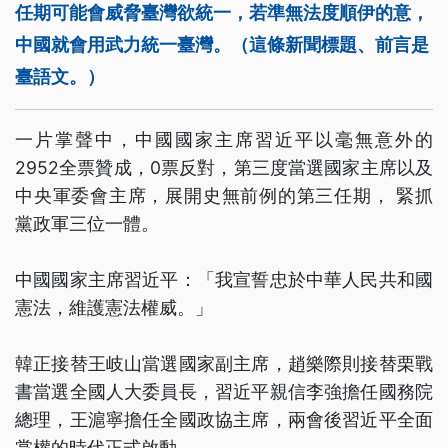
任期可能會威脅臺灣欲統一，若準無法度順伊的意，
中國就會用武力統一臺灣。（這條新聞標題、前言是
臺語文。）
一片掌聲中，中國國家主席習近平以毫無意外的
2952全票贊成，0票反對，第三度當選國家主席以及
中央軍委會主席，展開史無前例的第三任期， 緊抓
黨政軍三位一體。
中國國家主席習近平：「我宣誓忠於中華人民共和國
憲法，維護憲法權威。」
韓正接替王岐山當選國家副主席，趙樂際則接替栗戰
書當選全國人大委員長，習近平親信李強擔任國務院
總理，王滬寧擔任全國政協主席，兩會後習近平全面
掌權的時代正式啟動。