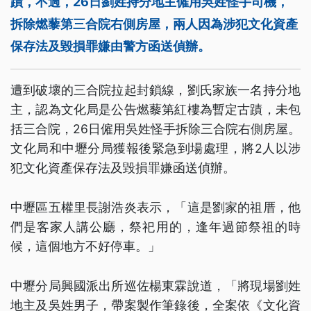
蹟，不過，26日劉姓持分地主僱用吳姓怪手司機，
拆除燃藜第三合院右側房屋，兩人因為涉犯文化資產
保存法及毀損罪嫌由警方函送偵辦。
遭到破壞的三合院拉起封鎖線，劉氏家族一名持分地
主，認為文化局是公告燃藜第紅樓為暫定古蹟，未包
括三合院，26日僱用吳姓怪手拆除三合院右側房屋。
文化局和中壢分局獲報後緊急到場處理，將2人以涉
犯文化資產保存法及毀損罪嫌函送偵辦。
中壢區五權里長謝浩炎表示，「這是劉家的祖厝，他
們是客家人講公廳，祭祀用的，逢年過節祭祖的時
候，這個地方不好停車。」
中壢分局興國派出所巡佐楊東霖說道，「將現場劉姓
地主及吳姓男子，帶案製作筆錄後，全案依《文化資