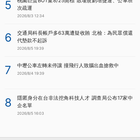
桃園巨蛋BOT案8/25開標 散場規劃增捷運、公車班
5
次疏運
2026/8/3 12:34
交通局科長帳戶多63萬遭疑收賄 北檢：為民眾償還
6
代墊款不起訴
2026/8/5 19:39
中壢公車左轉未停讓 撞飛行人致腦出血搶救中
7
2026/8/4 19:39
隱匿身分在台非法挖角科技人才 調查局公布17家中
8
企名單
2026/8/5 16:03