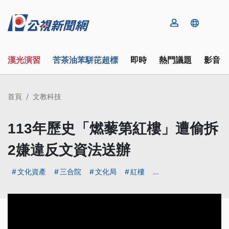
漢光演習
苦茶油苯駢芘超標
即時
熱門議題
影音
首頁
文教科技
113年歷史「燃藜第紅樓」遭偷拆
2嫌違反文資法送辦
文化資產
三合院
文化局
紅樓
...