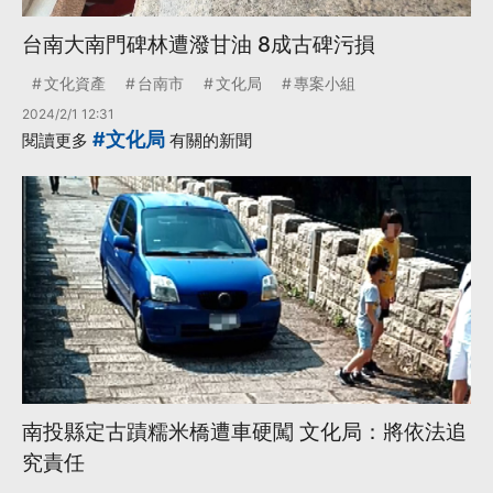
台南大南門碑林遭潑甘油 8成古碑污損
文化資產
台南市
文化局
專案小組
2024/2/1 12:31
#文化局
閱讀更多
有關的新聞
南投縣定古蹟糯米橋遭車硬闖 文化局：將依法追
究責任