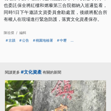
也委託保全將紅樓和燃藜第三合院都納入巡邏監看，
同時1日下午邀請文資委員會勘處置，後續將配合所
有權人在現場進行緊急防護，落實文化資產保存。
陳祖傑
/
編輯
古蹟
公告
桃園地檢署
中壢
...
#文化資產
閱讀更多
有關的新聞