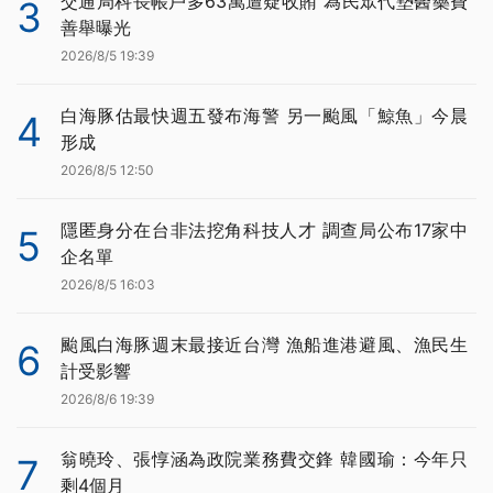
交通局科長帳戶多63萬遭疑收賄 為民眾代墊醫藥費
3
善舉曝光
2026/8/5 19:39
白海豚估最快週五發布海警 另一颱風「鯨魚」今晨
4
形成
2026/8/5 12:50
隱匿身分在台非法挖角科技人才 調查局公布17家中
5
企名單
2026/8/5 16:03
颱風白海豚週末最接近台灣 漁船進港避風、漁民生
6
計受影響
2026/8/6 19:39
翁曉玲、張惇涵為政院業務費交鋒 韓國瑜：今年只
7
剩4個月