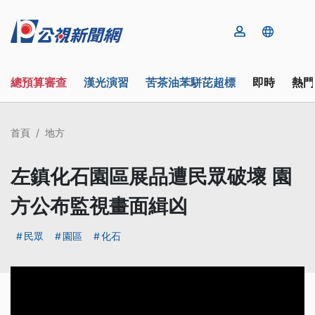
總預算審查
漢光演習
苦茶油苯駢芘超標
即時
熱門
首頁
地方
左鎮化石園區展品遭民眾破壞 園
方公布監視畫面緝凶
民眾
園區
化石