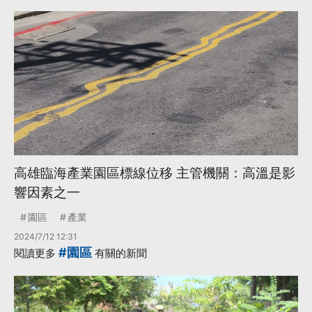
高雄臨海產業園區標線位移 主管機關：高溫是影
響因素之一
園區
產業
2024/7/12 12:31
#園區
閱讀更多
有關的新聞