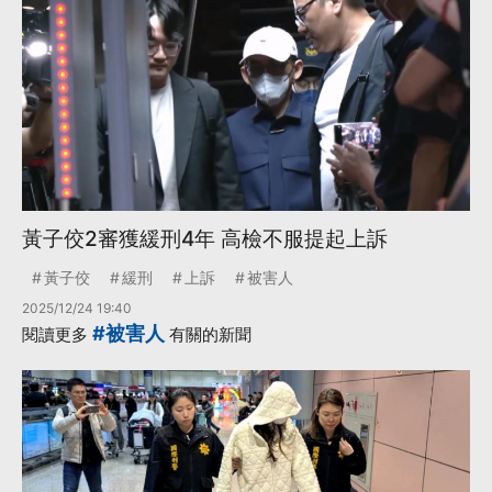
黃子佼2審獲緩刑4年 高檢不服提起上訴
黃子佼
緩刑
上訴
被害人
2025/12/24 19:40
#被害人
閱讀更多
有關的新聞