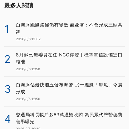
最多人閱讀
白海豚颱風路徑仍有變數 氣象署：不會形成三颱共
1
舞
2026/8/6 13:02
8月起已無委員在任 NCC停發手機等電信設備進口
2
核准
2026/8/6 12:58
白海豚估最快週五發布海警 另一颱風「鯨魚」今晨
3
形成
2026/8/5 12:50
交通局科長帳戶多63萬遭疑收賄 為民眾代墊醫藥費
4
善舉曝光
2026/8/5 19:39