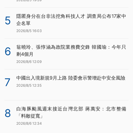
隱匿身分在台非法挖角科技人才 調查局公布17家中
5
企名單
2026/8/5 16:03
翁曉玲、張惇涵為政院業務費交鋒 韓國瑜：今年只
6
剩4個月
2026/8/6 12:09
中國出入境新規9月上路 陸委會示警增赴中安全風險
7
2026/8/5 12:35
白海豚颱風週末接近台灣北部 蔣萬安：北市整備
8
「料敵從寬」
2026/8/6 12:34