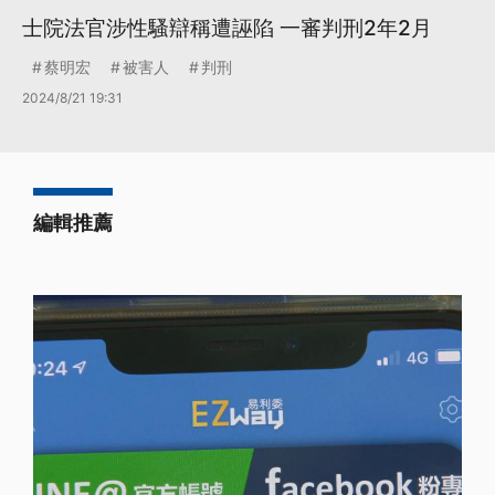
士院法官涉性騷辯稱遭誣陷 一審判刑2年2月
蔡明宏
被害人
判刑
2024/8/21 19:31
編輯推薦