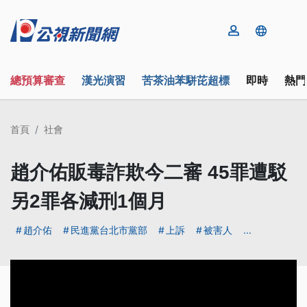
總預算審查
漢光演習
苦茶油苯駢芘超標
即時
熱門
首頁
社會
趙介佑販毒詐欺今二審 45罪遭駁
另2罪各減刑1個月
趙介佑
民進黨台北市黨部
上訴
被害人
...