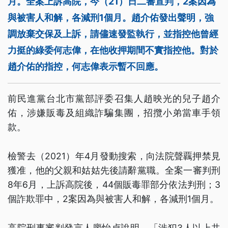
月。全案上訴高院，今（21）日二審宣判，2案因為
與被害人和解，各減刑1個月。趙介佑發出聲明，強
調放棄交保及上訴，請儘速發監執行，並指控他曾經
力挺的綠委何志偉，在他收押期間不實指控他。對於
趙介佑的指控，何志偉表示暫不回應。
前民進黨台北市黨部評委召集人趙映光的兒子趙介
佑，涉嫌販毒及組織詐騙集團，招攬小弟當車手領
款。
檢警去（2021）年4月發動搜索，向法院聲覊押禁見
獲准，他的父親和姑姑先後請辭黨職。全案一審判刑
8年6月，上訴高院後，44個販毒罪部分依法判刑；3
個詐欺罪中，2案因為與被害人和解，各減刑1個月。
高院刑事審判發言人廖怡貞說明，「涉犯3人以上共