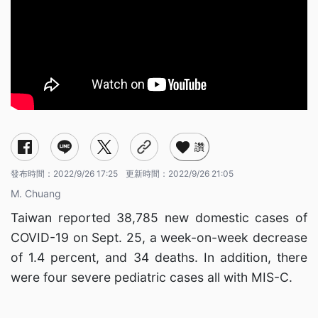
讚
發布時間：
2022/9/26 17:25
更新時間：
2022/9/26 21:05
M. Chuang
Taiwan reported 38,785 new domestic cases of
COVID-19 on Sept. 25, a week-on-week decrease
of 1.4 percent, and 34 deaths. In addition, there
were four severe pediatric cases all with MIS-C.