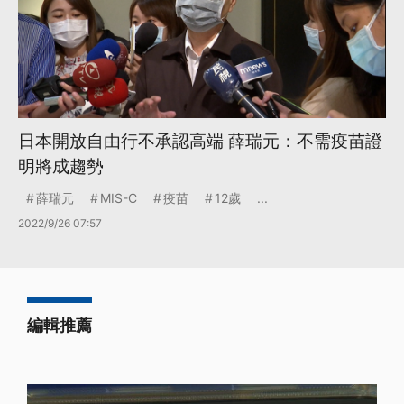
日本開放自由行不承認高端 薛瑞元：不需疫苗證
明將成趨勢
薛瑞元
MIS-C
疫苗
12歲
...
2022/9/26 07:57
編輯推薦