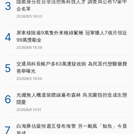
隱匿身分在台非法挖角科技人才 調查局公布17家中
3
企名單
2026/8/5 16:03
屏東移除逾9萬隻外來種綠鬣蜥 冠軍獵人7個月領近
4
99萬獎勵金
2026/8/6 19:39
交通局科長帳戶多63萬遭疑收賄 為民眾代墊醫藥費
5
善舉曝光
2026/8/5 19:39
光纖無人機遺留纜線遍布森林 烏克蘭指控造成生態
6
隱憂
2026/8/6 15:51
白海豚估最快週五發布海警 另一颱風「鯨魚」今晨
7
形成