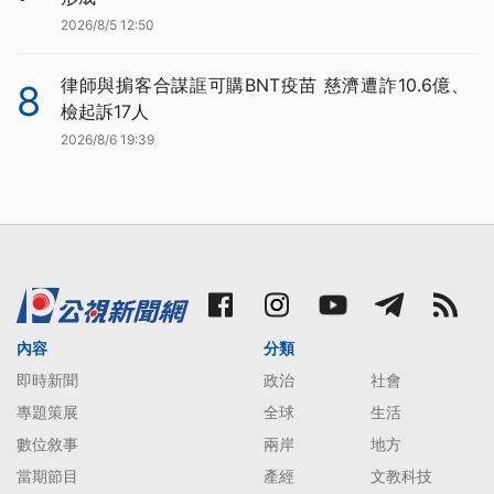
2026/8/5 12:50
律師與掮客合謀誆可購BNT疫苗 慈濟遭詐10.6億、
8
檢起訴17人
2026/8/6 19:39
內容
分類
即時新聞
政治
社會
專題策展
全球
生活
數位敘事
兩岸
地方
當期節目
產經
文教科技