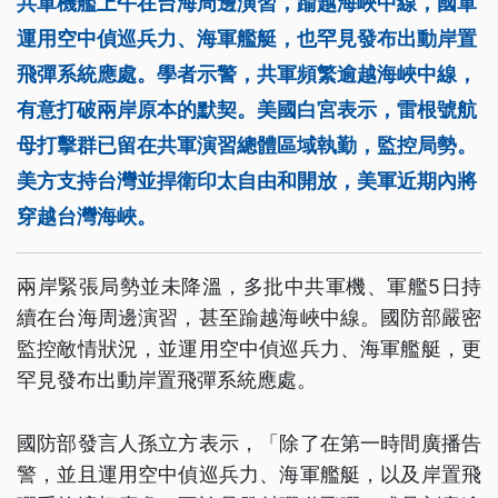
共軍機艦上午在台海周邊演習，踰越海峽中線，國軍
運用空中偵巡兵力、海軍艦艇，也罕見發布出動岸置
飛彈系統應處。學者示警，共軍頻繁逾越海峽中線，
有意打破兩岸原本的默契。美國白宮表示，雷根號航
母打擊群已留在共軍演習總體區域執勤，監控局勢。
美方支持台灣並捍衛印太自由和開放，美軍近期內將
穿越台灣海峽。
兩岸緊張局勢並未降溫，多批中共軍機、軍艦5日持
續在台海周邊演習，甚至踰越海峽中線。國防部嚴密
監控敵情狀況，並運用空中偵巡兵力、海軍艦艇，更
罕見發布出動岸置飛彈系統應處。
國防部發言人孫立方表示，「除了在第一時間廣播告
警，並且運用空中偵巡兵力、海軍艦艇，以及岸置飛