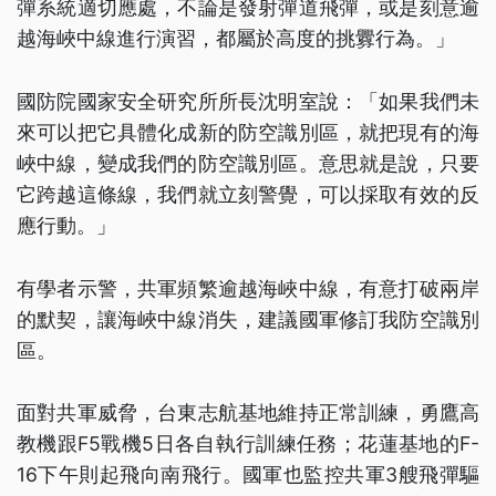
彈系統適切應處，不論是發射彈道飛彈，或是刻意逾
越海峽中線進行演習，都屬於高度的挑釁行為。」
國防院國家安全研究所所長沈明室說：「如果我們未
來可以把它具體化成新的防空識別區，就把現有的海
峽中線，變成我們的防空識別區。意思就是說，只要
它跨越這條線，我們就立刻警覺，可以採取有效的反
應行動。」
有學者示警，共軍頻繁逾越海峽中線，有意打破兩岸
的默契，讓海峽中線消失，建議國軍修訂我防空識別
區。
面對共軍威脅，台東志航基地維持正常訓練，勇鷹高
教機跟F5戰機5日各自執行訓練任務；花蓮基地的F-
16下午則起飛向南飛行。國軍也監控共軍3艘飛彈驅