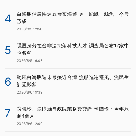
白海豚估最快週五發布海警 另一颱風「鯨魚」今晨
4
形成
2026/8/5 12:50
隱匿身分在台非法挖角科技人才 調查局公布17家中
5
企名單
2026/8/5 16:03
颱風白海豚週末最接近台灣 漁船進港避風、漁民生
6
計受影響
2026/8/6 19:39
翁曉玲、張惇涵為政院業務費交鋒 韓國瑜：今年只
7
剩4個月
2026/8/6 12:09