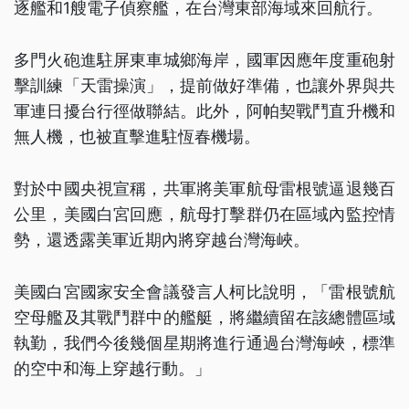
逐艦和1艘電子偵察艦，在台灣東部海域來回航行。
多門火砲進駐屏東車城鄉海岸，國軍因應年度重砲射
擊訓練「天雷操演」，提前做好準備，也讓外界與共
軍連日擾台行徑做聯結。此外，阿帕契戰鬥直升機和
無人機，也被直擊進駐恆春機場。
對於中國央視宣稱，共軍將美軍航母雷根號逼退幾百
公里，美國白宮回應，航母打擊群仍在區域內監控情
勢，還透露美軍近期內將穿越台灣海峽。
美國白宮國家安全會議發言人柯比說明，「雷根號航
空母艦及其戰鬥群中的艦艇，將繼續留在該總體區域
執勤，我們今後幾個星期將進行通過台灣海峽，標準
的空中和海上穿越行動。」