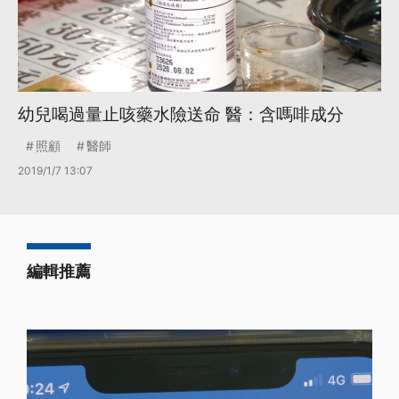
幼兒喝過量止咳藥水險送命 醫：含嗎啡成分
照顧
醫師
2019/1/7 13:07
編輯推薦