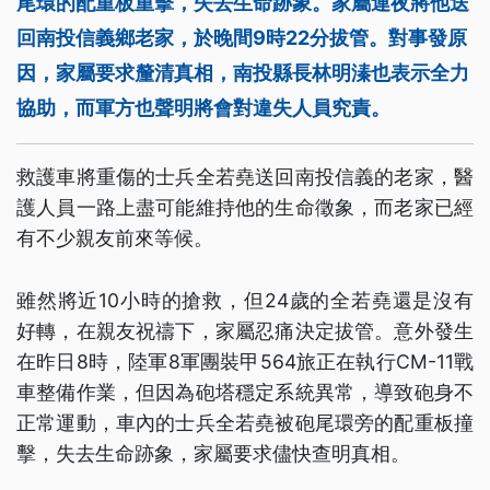
尾環的配重板重擊，失去生命跡象。家屬連夜將他送
回南投信義鄉老家，於晚間9時22分拔管。對事發原
因，家屬要求釐清真相，南投縣長林明溱也表示全力
協助，而軍方也聲明將會對違失人員究責。
救護車將重傷的士兵全若堯送回南投信義的老家，醫
護人員一路上盡可能維持他的生命徵象，而老家已經
有不少親友前來等候。
雖然將近10小時的搶救，但24歲的全若堯還是沒有
好轉，在親友祝禱下，家屬忍痛決定拔管。意外發生
在昨日8時，陸軍8軍團裝甲564旅正在執行CM-11戰
車整備作業，但因為砲塔穩定系統異常，導致砲身不
正常運動，車內的士兵全若堯被砲尾環旁的配重板撞
擊，失去生命跡象，家屬要求儘快查明真相。