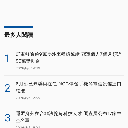
最多人閱讀
屏東移除逾9萬隻外來種綠鬣蜥 冠軍獵人7個月領近
1
99萬獎勵金
2026/8/6 19:39
8月起已無委員在任 NCC停發手機等電信設備進口
2
核准
2026/8/6 12:58
隱匿身分在台非法挖角科技人才 調查局公布17家中
3
企名單
2026/8/5 16:03