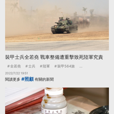
裝甲士兵全若堯 戰車整備遭重擊致死陸軍究責
全若堯
士兵
陸軍
裝甲564旅
...
2022/7/22 19:51
#照顧
閱讀更多
有關的新聞