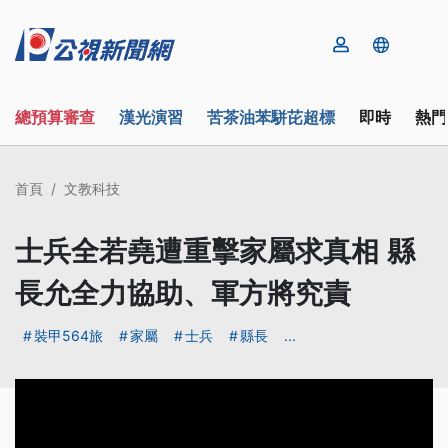
總預算審查
漢光演習
苦茶油苯駢芘超標
即時
熱門
首頁
文教科技
士兵全若堯遭重擊家屬求真相 縣
長允全力協助、軍方將究責
裝甲564旅
家屬
士兵
縣長
...