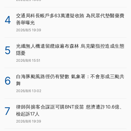
交通局科長帳戶多63萬遭疑收賄 為民眾代墊醫藥費
4
善舉曝光
2026/8/5 19:39
光纖無人機遺留纜線遍布森林 烏克蘭指控造成生態
5
隱憂
2026/8/6 15:51
白海豚颱風路徑仍有變數 氣象署：不會形成三颱共
6
舞
2026/8/6 13:02
律師與掮客合謀誆可購BNT疫苗 慈濟遭詐10.6億、
7
檢起訴17人
2026/8/6 19:39