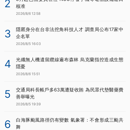
2
核准
2026/8/6 12:58
隱匿身分在台非法挖角科技人才 調查局公布17家中
3
企名單
2026/8/5 16:03
光纖無人機遺留纜線遍布森林 烏克蘭指控造成生態
4
隱憂
2026/8/6 15:51
交通局科長帳戶多63萬遭疑收賄 為民眾代墊醫藥費
5
善舉曝光
2026/8/5 19:39
白海豚颱風路徑仍有變數 氣象署：不會形成三颱共
6
舞