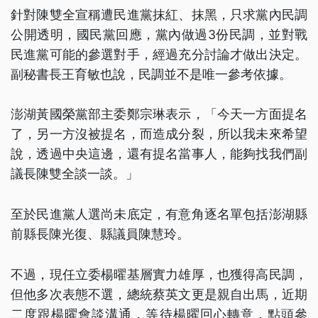
針對陳雙全宣稱遭民進黨抹紅、抹黑，只求黨內民調
公開透明，國民黨回應，黨內做過3份民調，並對戰
民進黨可能的參選對手，經過充分討論才做出決定。
副秘書長王育敏也說，民調並不是唯一參考依據。
澎湖黃國榮黨部主委鄭宗琳表示，「今天一方面提名
了，另一方沒被提名，而造成分裂，所以我未來希望
說，透過中央這邊，還有提名當事人，能夠找我們副
議長陳雙全談一談。」
至於民進黨人選尚未底定，有意角逐名單包括澎湖縣
前縣長陳光復、縣議員陳慧玲。
不過，現任立委楊曜基層實力雄厚，也獲得高民調，
但他多次表態不選，總統蔡英文更是親自出馬，近期
二度跟楊曜會談溝通，等待楊曜回心轉意，點頭參