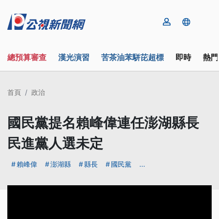
總預算審查
漢光演習
苦茶油苯駢芘超標
即時
熱門
首頁
政治
國民黨提名賴峰偉連任澎湖縣長
民進黨人選未定
賴峰偉
澎湖縣
縣長
國民黨
...