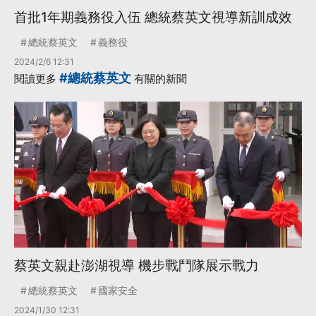
首批1年期義務役入伍 總統蔡英文視導新訓成效
總統蔡英文
義務役
2024/2/6 12:31
#總統蔡英文
閱讀更多
有關的新聞
蔡英文親赴澎湖視導 機步戰鬥隊展示戰力
總統蔡英文
國家安全
2024/1/30 12:31