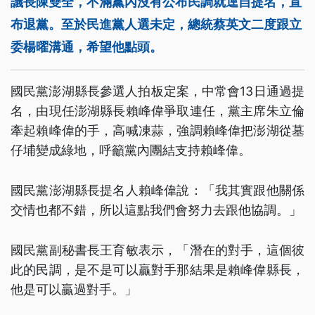
議長陳雙全，不滿黨內沒有公布民調就逕自提名，宣
布退黨。至於民進黨人選未定，總統蔡英文二度跟立
委楊曜溝通，希望他點頭。
國民黨澎湖縣長參選人拍板定案，中常會13日通過提
名，由現任澎湖縣長賴峰偉爭取連任，黨主席朱立倫
牽起賴峰偉的手，高喊凍蒜，強調賴峰偉把澎湖從墓
仔埔變成綠地，呼籲黨內團結支持賴峰偉。
國民黨澎湖縣長提名人賴峰偉說：「我其實跟他關係
交情也都不錯，所以這點我們會努力去跟他協調。」
國民黨副秘書長王育敏表示，「潛在的對手，這個彼
此的民調，是不是可以贏對手那結果是賴峰偉縣長，
他是可以贏過對手。」