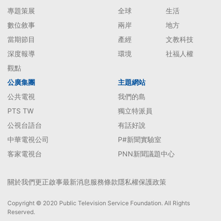
專題策展
全球
生活
數位敘事
兩岸
地方
當期節目
產經
文教科技
深度報導
環境
社福人權
觀點
公廣集團
主題網站
公共電視
我們的島
PTS TW
獨立特派員
公視台語台
有話好說
中華電視公司
P#新聞實驗室
客家電視台
PNN新聞議題中心
關於我們
更正啟事
最新消息
服務條款
隱私權保護政策
Copyright © 2020 Public Television Service Foundation. All Rights
Reserved.