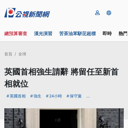
總預算審查
漢光演習
苦茶油苯駢芘超標
即時
熱門
首頁
全球
英國首相強生請辭 將留任至新首
相就位
英國首相
強生
24小時
保守黨
...