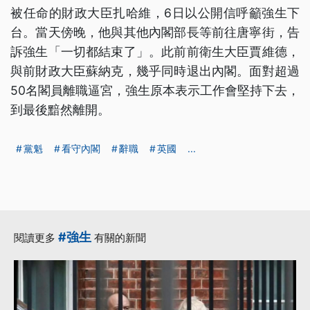
被任命的財政大臣扎哈維，6日以公開信呼籲強生下
台。當天傍晚，他與其他內閣部長等前往唐寧街，告
訴強生「一切都結束了」。此前前衛生大臣賈維德，
與前財政大臣蘇納克，幾乎同時退出內閣。面對超過
50名閣員離職逼宮，強生原本表示工作會堅持下去，
到最後黯然離開。
黨魁
看守內閣
辭職
英國
...
#強生
閱讀更多
有關的新聞