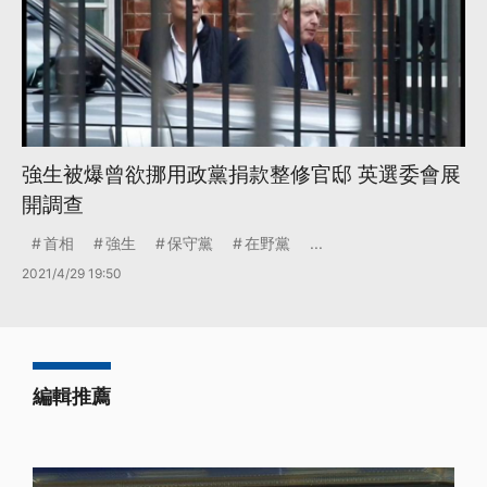
強生被爆曾欲挪用政黨捐款整修官邸 英選委會展
開調查
首相
強生
保守黨
在野黨
...
2021/4/29 19:50
編輯推薦