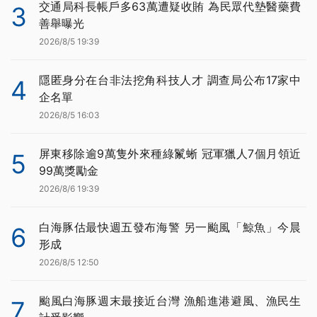
交通局科長帳戶多63萬遭疑收賄 為民眾代墊醫藥費
3
善舉曝光
2026/8/5 19:39
隱匿身分在台非法挖角科技人才 調查局公布17家中
4
企名單
2026/8/5 16:03
屏東移除逾9萬隻外來種綠鬣蜥 冠軍獵人7個月領近
5
99萬獎勵金
2026/8/6 19:39
白海豚估最快週五發布海警 另一颱風「鯨魚」今晨
6
形成
2026/8/5 12:50
颱風白海豚週末最接近台灣 漁船進港避風、漁民生
7