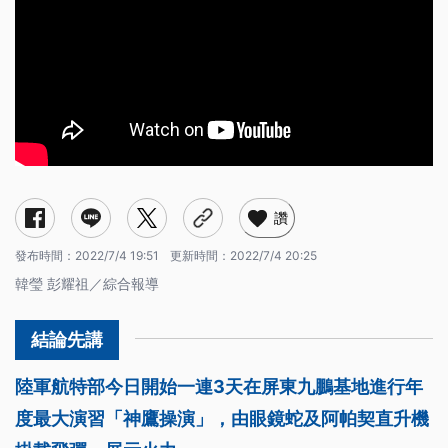
讚
發布時間：
2022/7/4 19:51
更新時間：
2022/7/4 20:25
韓瑩 彭耀祖／綜合報導
陸軍航特部今日開始一連3天在屏東九鵬基地進行年
度最大演習「神鷹操演」，由眼鏡蛇及阿帕契直升機