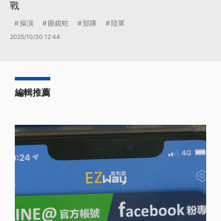
戰
操演
眼鏡蛇
部隊
陸軍
2025/10/30 12:44
編輯推薦