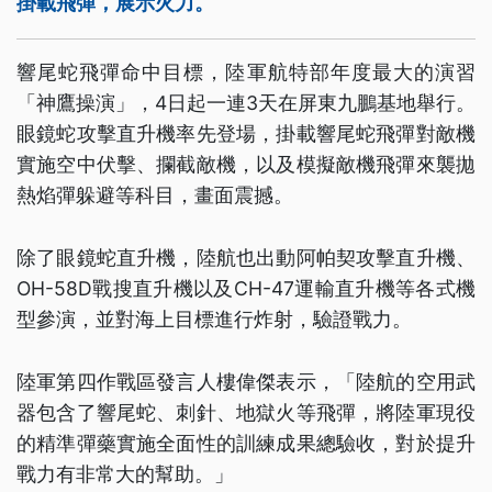
掛載飛彈，展示火力。
響尾蛇飛彈命中目標，陸軍航特部年度最大的演習
「神鷹操演」，4日起一連3天在屏東九鵬基地舉行。
眼鏡蛇攻擊直升機率先登場，掛載響尾蛇飛彈對敵機
實施空中伏擊、攔截敵機，以及模擬敵機飛彈來襲拋
熱焰彈躲避等科目，畫面震撼。
除了眼鏡蛇直升機，陸航也出動阿帕契攻擊直升機、
OH-58D戰搜直升機以及CH-47運輸直升機等各式機
型參演，並對海上目標進行炸射，驗證戰力。
陸軍第四作戰區發言人樓偉傑表示，「陸航的空用武
器包含了響尾蛇、刺針、地獄火等飛彈，將陸軍現役
的精準彈藥實施全面性的訓練成果總驗收，對於提升
戰力有非常大的幫助。」