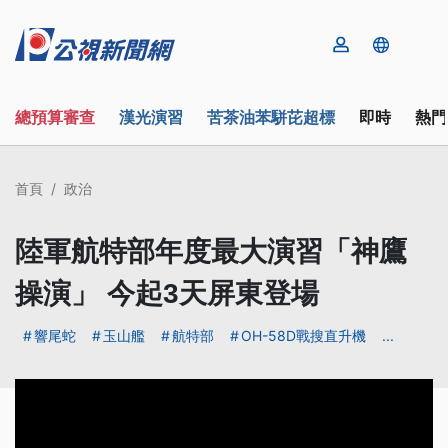
總預算審查
漢光演習
苦茶油苯駢芘超標
即時
熱門
首頁
政治
陸軍航特部年度最大演習「神鷹
操演」 今起3天屏東登場
響尾蛇
玉山艦
航特部
OH-58D戰搜直升機
...