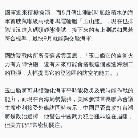
國軍近來積極操演，而5月傳出測試時船艙積水的海
軍首艘萬噸級兩棲船塢運輸艦「玉山艦」，現在也排
除狀況進入碼頭靜態測試，接下來的海上測試如果若
符合標準，最快9月就能夠交艦海軍。
國防院戰略所所長蘇紫雲回應，「玉山艦它的自衛火
力有方陣快砲，還有未來可能會搭載這個國造海劍二
的飛彈，大幅提高它的登陸區的防空的能力。」
玉山艦將可具體強化海軍平時能救災及戰時能作戰的
能力，而現在台海局勢緊張，美國參謀首長聯席會議
主席密利接受外媒訪問時表示，中國是否會攻打台灣
將是政治選擇，他警告中國武力犯台雖非迫在眉睫，
但美方仍非常密切關注。