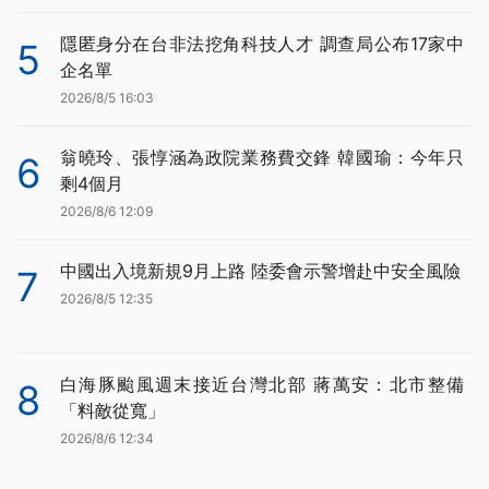
隱匿身分在台非法挖角科技人才 調查局公布17家中
5
企名單
2026/8/5 16:03
翁曉玲、張惇涵為政院業務費交鋒 韓國瑜：今年只
6
剩4個月
2026/8/6 12:09
中國出入境新規9月上路 陸委會示警增赴中安全風險
7
2026/8/5 12:35
白海豚颱風週末接近台灣北部 蔣萬安：北市整備
8
「料敵從寬」
2026/8/6 12:34