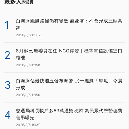
最多人閱讀
白海豚颱風路徑仍有變數 氣象署：不會形成三颱共
1
舞
2026/8/6 13:02
8月起已無委員在任 NCC停發手機等電信設備進口
2
核准
2026/8/6 12:58
白海豚估最快週五發布海警 另一颱風「鯨魚」今晨
3
形成
2026/8/5 12:50
交通局科長帳戶多63萬遭疑收賄 為民眾代墊醫藥費
4
善舉曝光
2026/8/5 19:39