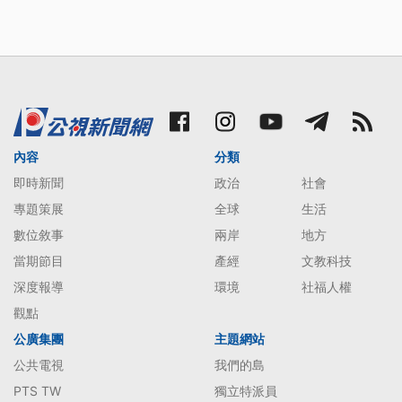
內容
分類
即時新聞
政治
社會
專題策展
全球
生活
數位敘事
兩岸
地方
當期節目
產經
文教科技
深度報導
環境
社福人權
觀點
公廣集團
主題網站
公共電視
我們的島
PTS TW
獨立特派員