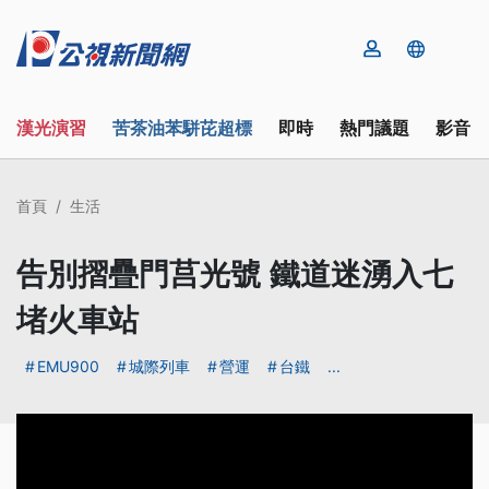
漢光演習
苦茶油苯駢芘超標
即時
熱門議題
影音
首頁
生活
告別摺疊門莒光號 鐵道迷湧入七
堵火車站
EMU900
城際列車
營運
台鐵
...