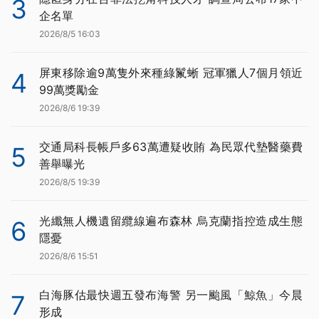
3
企名單
2026/8/5 16:03
屏東移除逾9萬隻外來種綠鬣蜥 冠軍獵人7個月領近
4
99萬獎勵金
2026/8/6 19:39
交通局科長帳戶多63萬遭疑收賄 為民眾代墊醫藥費
5
善舉曝光
2026/8/5 19:39
光纖無人機遺留纜線遍布森林 烏克蘭指控造成生態
6
隱憂
2026/8/6 15:51
白海豚估最快週五發布海警 另一颱風「鯨魚」今晨
7
形成