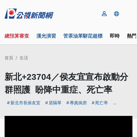
總預算審查
漢光演習
苦茶油苯駢芘超標
即時
熱門
首頁
生活
新北+23704／侯友宜宣布啟動分
群照護 盼降中重症、死亡率
新北市長侯友宜
居隔單
專責病房
死亡率
...