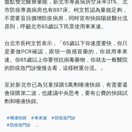
盤點雙北醫療量能，新北市專責病房空床率31%、北
市防疫專責病房也有897床。柯文哲認為量能足夠，
不需要盲目擴增防疫病房，同時宣布快篩陽就醫分流
原則，呼籲北市65歲以下民眾使用車來速。
台北市長柯文哲表示，「65歲以下你速度要快，你只
是要做PCR確認，跟領一個感冒藥的，你就用車來
速。你65歲以上你要領抗病毒藥物，你就去一般醫院
的防疫急門診慢慢去看，這樣輕重分流。」
至於新北市已為兒童採購5萬劑唾液快篩，有需要還
會採購第二波，也建議中央思考，要有公費的快篩試
劑和唾液快篩。
唾液快篩
車來速
防疫急門診
防疫急門診
...