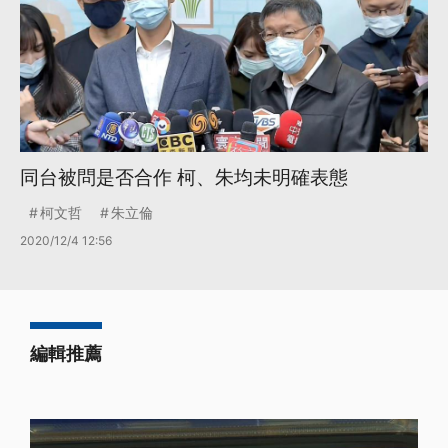
同台被問是否合作 柯、朱均未明確表態
柯文哲
朱立倫
2020/12/4 12:56
編輯推薦