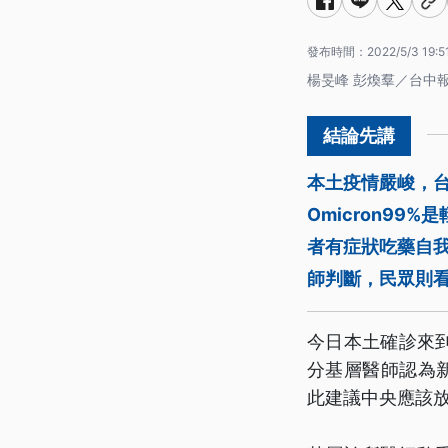
發布時間：
2022/5/3 19:5
楊旻峰 彭煥羣／台中
本土疫情嚴峻，
Omicron9
者有症狀吃藥自
師判斷，民眾則
今日本土確診來到
分基層醫師認為新
此建議中央應該