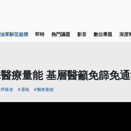
油苯駢芘超標
即時
熱門議題
影音
數位專題
深度
醫療量能 基層醫籲免篩免通
上呼吸道
通報
醫療量能