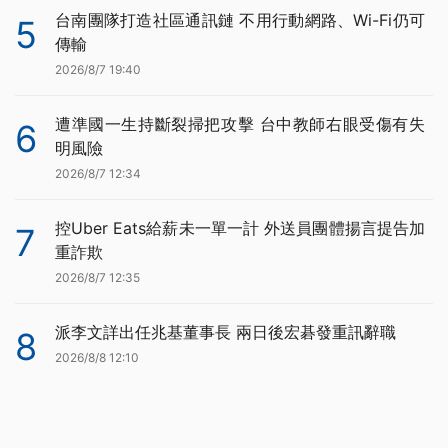
台南團隊打造社區通訊鏈 不用行動網路、Wi-Fi仍可
5
傳輸
2026/8/7 19:40
遭準國一生持斷裂掃把攻擊 台中教師右眼受傷有失
6
明風險
2026/8/7 12:34
控Uber Eats給薪未一單一計 外送員團體揚言提告加
7
重詐欺
2026/8/7 12:35
派李文詳出任兆基董事長 兩日後宏碁發重訊辭職
8
2026/8/8 12:10