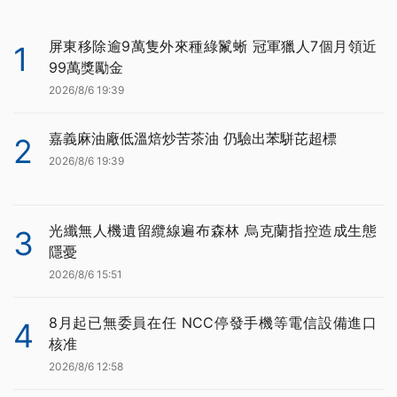
屏東移除逾9萬隻外來種綠鬣蜥 冠軍獵人7個月領近
1
99萬獎勵金
2026/8/6 19:39
嘉義麻油廠低溫焙炒苦茶油 仍驗出苯駢芘超標
2
2026/8/6 19:39
光纖無人機遺留纜線遍布森林 烏克蘭指控造成生態
3
隱憂
2026/8/6 15:51
8月起已無委員在任 NCC停發手機等電信設備進口
4
核准
2026/8/6 12:58