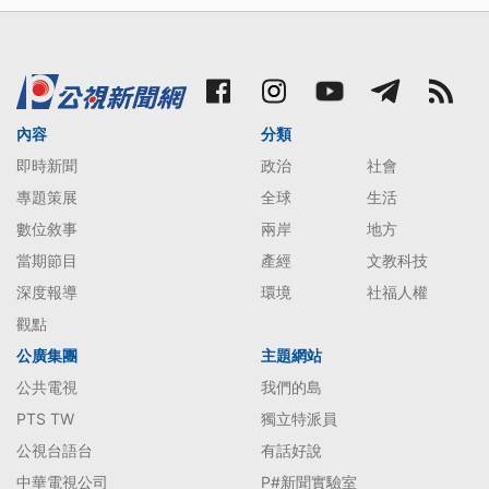
內容
分類
即時新聞
政治
社會
專題策展
全球
生活
數位敘事
兩岸
地方
當期節目
產經
文教科技
深度報導
環境
社福人權
觀點
公廣集團
主題網站
公共電視
我們的島
PTS TW
獨立特派員
公視台語台
有話好說
中華電視公司
P#新聞實驗室