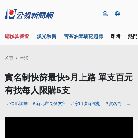
總預算審查
漢光演習
苦茶油苯駢芘超標
即時
熱門
首頁
生活
實名制快篩最快5月上路 單支百元
有找每人限購5支
快篩試劑
新北市長侯友宜
家用快篩試劑
實名制
...