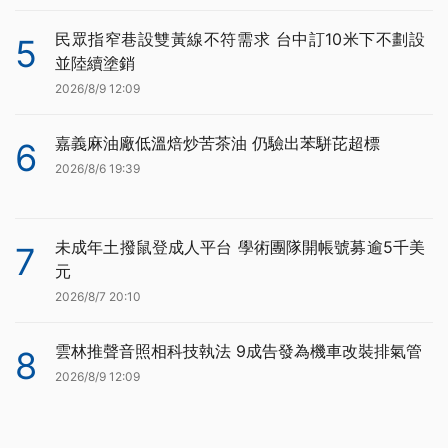
民眾指窄巷設雙黃線不符需求 台中訂10米下不劃設
5
並陸續塗銷
2026/8/9 12:09
嘉義麻油廠低溫焙炒苦茶油 仍驗出苯駢芘超標
6
2026/8/6 19:39
未成年土撥鼠登成人平台 學術團隊開帳號募逾5千美
7
元
2026/8/7 20:10
雲林推聲音照相科技執法 9成告發為機車改裝排氣管
8
2026/8/9 12:09