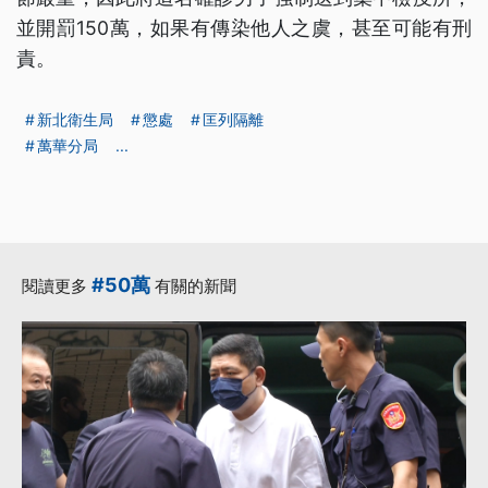
並開罰150萬，如果有傳染他人之虞，甚至可能有刑
責。
新北衛生局
懲處
匡列隔離
萬華分局
...
#50萬
閱讀更多
有關的新聞