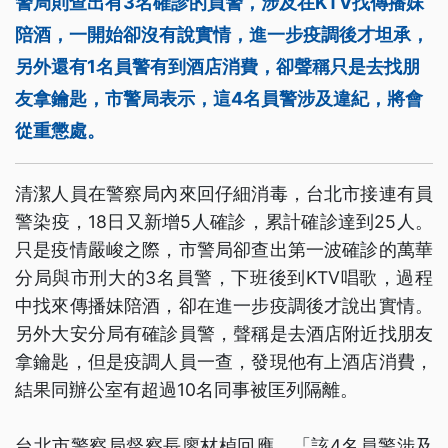
警局則查出有3名確診的員警，涉及在KTV找傳播妹
陪酒，一開始卻沒有說實情，進一步疫調後才坦承，
另外還有1名員警有到酒店消費，卻聲稱只是去找朋
友拿鑰匙，市警局表示，這4名員警涉及違紀，將會
從重懲處。
清潔人員在警察局內來回仔細消毒，台北市接連有員
警染疫，18日又新增5人確診，累計確診達到25人。
只是疫情嚴峻之際，市警局卻查出第一波確診的萬華
分局與市刑大的3名員警，下班後到KTV唱歌，過程
中找來傳播妹陪酒，卻在進一步疫調後才說出實情。
另外大安分局有確診員警，聲稱是去酒店附近找朋友
拿鑰匙，但是疫調人員一查，發現他有上酒店消費，
結果同辦公室有超過10名同事被匡列隔離。
台北市警察局督察長廖材楨回應，「該4名員警涉及