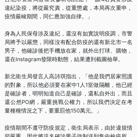
違紀染疫，將從嚴究責，從重懲處，本局再次重申，
疫情嚴峻期間，同仁應加強自律。」
身為人民保母涉及違紀，還沒有如實說明疫調，市警
局將予以嚴懲，同樣沒有配合防疫的還有新北市一名
男子，他確診後把手機放在家，就外出打球、購物，
還在Instagram發限時動態，結果遭到截圖檢舉。
新北衛生局發言人高詩琪指出，「他是我們居家照護
的對象，所以他必須要在家中1人1室做隔離，他已經
是確診者，明明知道自己是確診，還私自外出，而且
還公然PO網，嚴重挑戰公權力，所以我們決定在考
量種種情況之下，要重罰他150萬元。」
疫情期間不遵守防疫規定，衛生局表示，由於違規情
節嚴重，因此將這名確診男子強制送到集中檢疫所，