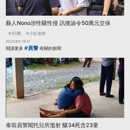
藝人Nono涉性騷性侵 訊後諭令50萬元交保
50萬
小紅老師
2023/8/2 19:31
#員警
閱讀更多
有關的新聞
泰前員警闖托兒所濫射 釀34死含23童