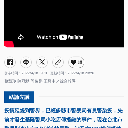
讚
發布時間：
2022/4/18 19:51
更新時間：
2022/4/18 20:26
蔡慧玲 陳冠勳 郭俊麟 王興中／綜合報導
疫情延燒到警界，已經多縣市警察局有員警染疫，先
前才發生基隆警局小吃店傳播鏈的事件，現在台北市