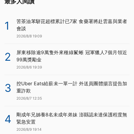
最多人閱讀
苦茶油苯駢芘超標累計已7家 食藥署將赴雲嘉與業者
1
會談
2026/8/8 19:09
屏東移除逾9萬隻外來種綠鬣蜥 冠軍獵人7個月領近
2
99萬獎勵金
2026/8/6 19:39
控Uber Eats給薪未一單一計 外送員團體揚言提告加
3
重詐欺
2026/8/7 12:35
剛成年兄姊養8名未成年弟妹 澎縣認未達保護程度無
4
緊急安置
2026/8/9 19:14