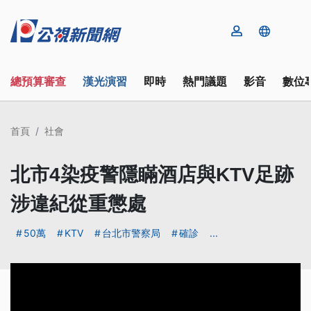
總預算審查
漢光演習
即時
熱門議題
影音
數位
首頁
社會
北市4染疫警隱瞞酒店與KTV足跡
涉違紀從重懲處
50萬
KTV
台北市警察局
確診
...