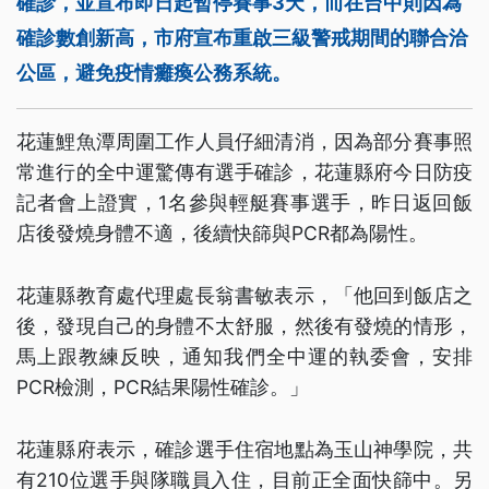
確診，並宣布即日起暫停賽事3天，而在台中則因為
確診數創新高，市府宣布重啟三級警戒期間的聯合洽
公區，避免疫情癱瘓公務系統。
花蓮鯉魚潭周圍工作人員仔細清消，因為部分賽事照
常進行的全中運驚傳有選手確診，花蓮縣府今日防疫
記者會上證實，1名參與輕艇賽事選手，昨日返回飯
店後發燒身體不適，後續快篩與PCR都為陽性。
花蓮縣教育處代理處長翁書敏表示，「他回到飯店之
後，發現自己的身體不太舒服，然後有發燒的情形，
馬上跟教練反映，通知我們全中運的執委會，安排
PCR檢測，PCR結果陽性確診。」
花蓮縣府表示，確診選手住宿地點為玉山神學院，共
有210位選手與隊職員入住，目前正全面快篩中。另