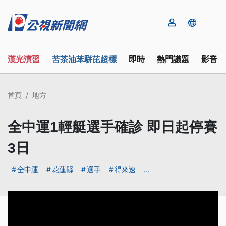
漢光演習
苦茶油苯駢芘超標
即時
熱門議題
影音
首頁
地方
全中運1輕艇選手確診 即日起停賽
3日
全中運
花蓮縣
選手
得來速
...