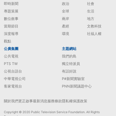
即時新聞
政治
社會
專題策展
全球
生活
數位敘事
兩岸
地方
當期節目
產經
文教科技
深度報導
環境
社福人權
觀點
公廣集團
主題網站
公共電視
我們的島
PTS TW
獨立特派員
公視台語台
有話好說
中華電視公司
P#新聞實驗室
客家電視台
PNN新聞議題中心
關於我們
更正啟事
最新消息
服務條款
隱私權保護政策
Copyright © 2020 Public Television Service Foundation. All Rights