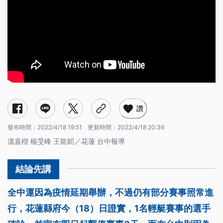
讚
發布時間：
2022/4/18 19:51
更新時間：
2022/4/18 20:36
溫嘉楷 楊旻峰 王龍韜／花蓮 台中報導
全中運因為疫情延期舉辦，不過仍有部分賽事照常進
行，花蓮縣府今（18）日證實，1名輕艇賽事的選手