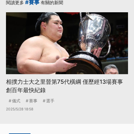
#賽事
閱讀更多
有關的新聞
相撲力士大之里晉第75代橫綱 僅歷經13場賽事
創百年最快紀錄
儀式
賽事
選手
2025/5/28 18:58