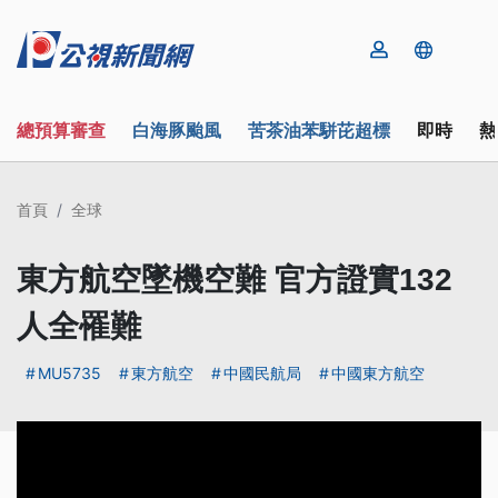
總預算審查
白海豚颱風
苦茶油苯駢芘超標
即時
熱
首頁
全球
東方航空墜機空難 官方證實132
人全罹難
MU5735
東方航空
中國民航局
中國東方航空