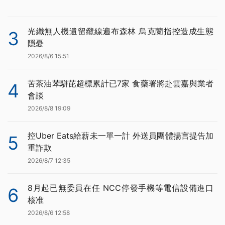
光纖無人機遺留纜線遍布森林 烏克蘭指控造成生態
3
隱憂
2026/8/6 15:51
苦茶油苯駢芘超標累計已7家 食藥署將赴雲嘉與業者
4
會談
2026/8/8 19:09
控Uber Eats給薪未一單一計 外送員團體揚言提告加
5
重詐欺
2026/8/7 12:35
8月起已無委員在任 NCC停發手機等電信設備進口
6
核准
2026/8/6 12:58