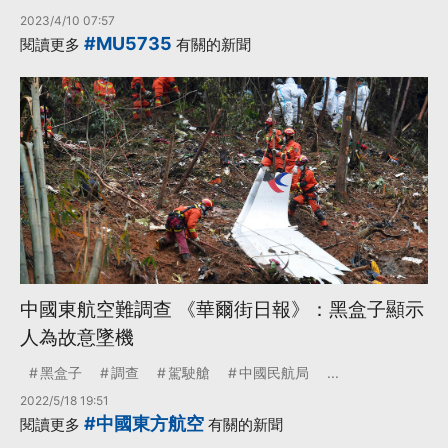
2023/4/10 07:57
#MU5735
閱讀更多
有關的新聞
中國東航空難調查 《華爾街日報》：黑盒子顯示
人為故意墜機
黑盒子
調查
駕駛艙
中國民航局
...
2022/5/18 19:51
#中國東方航空
閱讀更多
有關的新聞